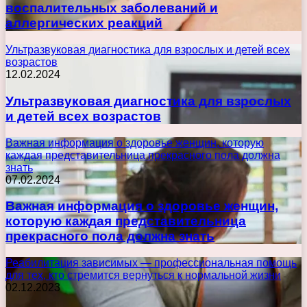
воспалительных заболеваний и
аллергических реакций
Ультразвуковая диагностика для взрослых и детей всех
возрастов
12.02.2024
Ультразвуковая диагностика для взрослых
и детей всех возрастов
Важная информация о здоровье женщин, которую
каждая представительница прекрасного пола должна
знать
07.02.2024
Важная информация о здоровье женщин,
которую каждая представительница
прекрасного пола должна знать
Реабилитация зависимых — профессиональная помощь
для тех, кто стремится вернуться к нормальной жизни
02.12.2023