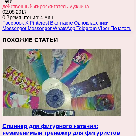
Теги
действенный
жиросжигатель
мужчина
02.08.2017
0
Время чтения: 4 мин.
Facebook
X
Pinterest
Вконтакте
Одноклассники
Messenger
Messenger
WhatsApp
Telegram
Viber
Печатать
ПОХОЖИЕ СТАТЬИ
Спиннер для фигурного катания:
незаменимый тренажёр для фигуристов