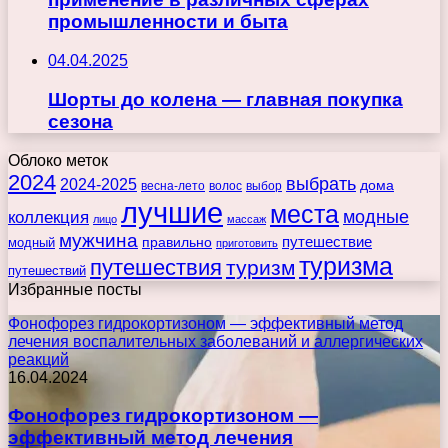
промышленности и быта
04.04.2025
Шорты до колена — главная покупка
сезона
Облоко меток
2024
выбрать
2024-2025
дома
весна-лето
волос
выбор
лучшие
места
коллекция
модные
лицо
массаж
мужчина
правильно
путешествие
модный
приготовить
туризма
путешествия
туризм
путешествий
Избранные посты
Фонофорез гидрокортизоном — эффективный метод
лечения воспалительных заболеваний и аллергических
реакций
16.04.2024
Фонофорез гидрокортизоном —
эффективный метод лечения