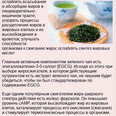
ослаблять всасывание
и абсорбцию жиров в
пищеварительно-
кишечном тракте;
ускорять процессы
расщепления жиров в
жировых клетках и их
высвобождение в
кровоток; улучшать
способности
организма к сжиганию жира; ослаблять синтез жировых
кислот
Главным активным компонентом зеленого чая есть
эпигаллокатехин-3-0-галлат (EGCG). Исходя из этого при
выборе жиросжигателя, в котором действующим
нутриентом есть экстракт зеленого чая, не лишним будет
убедиться, чтобы он был стандартизирован по
содержанию EGCG.
Еще одним популярным сжигателем жира широкого
спектра действия есть колеус форсколи. Он повышает
уровень cAMP, которая высвобождает жир из жировых
клеток, катализирует процессы его окисления (сжигания)
и стимулирует термогенезисные процессы в организме.