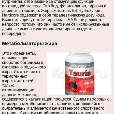
нутриенты, отвечающие за стимуляцию функций
щитовидной железы. Это йод, фенилаланин, тирозин и
дериваты тирозина. Жиросжигатель BS Hydroxyburn
Hardcore содержит в себе терапевтическую дозу йода.
Выяснить присутствие тирозина в БАДе не редкость
непросто, потому, что они часто имеют число-буквенные
длинные имена с упоминанием тирозина где-то
посередине.
Метаболизаторы жира
Это ингредиенты,
повышающие
свойство организма к
окислению подкожного
жира. Их отличие от
термогенных
жиросжигателей,
только
активизирующих
данный механизм,
содержится в катализации процесса. Одним из хороших
примеров метаболиков есть карнитин, являющийся
обязательным элементом качественного спортивного
питания. К другим метаболизирующим нутриентам