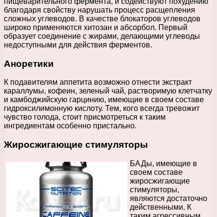
пищеварительного фермента, и содействуют похудению
благодаря свойству нарушать процесс расщепления
сложных углеводов. В качестве блокаторов углеводов
широко применяются хитозан и абсорбол. Первый
образует соединение с жирами, делающими углеводы
недоступными для действия ферментов.
Аноретики
К подавителям аппетита возможно отнести экстракт
караллумы, кофеин, зеленый чай, растворимую клетчатку
и камбоджийскую гарцинию, имеющие в своем составе
гидроксилимонную кислоту. Тем, кого всегда тревожит
чувство голода, стоит присмотреться к таким
ингредиентам особенно пристально.
Жиросжигающие стимуляторы
БАДы, имеющие в
своем составе
жиросжигающие
стимуляторы,
являются достаточно
действенными. К
таким агрессивным