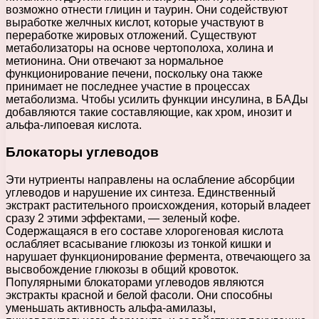
возможно отнести глицин и таурин. Они содействуют
выработке желчных кислот, которые участвуют в
переработке жировых отложений. Существуют
метаболизаторы на основе чертополоха, холина и
метионина. Они отвечают за нормальное
функционирование печени, поскольку она также
принимает не последнее участие в процессах
метаболизма. Чтобы усилить функции инсулина, в БАДы
добавляются такие составляющие, как хром, инозит и
альфа-липоевая кислота.
Блокаторы углеводов
Эти нутриенты направлены на ослабление абсорбции
углеводов и нарушение их синтеза. Единственный
экстракт растительного происхождения, который владеет
сразу 2 этими эффектами, — зеленый кофе.
Содержащаяся в его составе хлорогеновая кислота
ослабляет всасывание глюкозы из тонкой кишки и
нарушает функционирование фермента, отвечающего за
высвобождение глюкозы в общий кровоток.
Популярными блокаторами углеводов являются
экстракты красной и белой фасоли. Они способны
уменьшать активность альфа-амилазы,