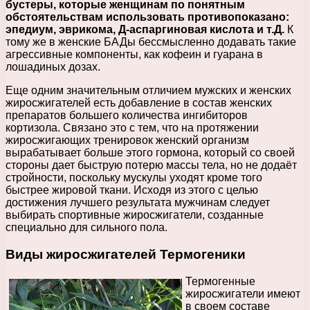
бустеры, которые женщинам по понятным
обстоятельствам использовать противопоказано:
эпедиум, эврикома, Д-аспаргиновая кислота и т.Д.
К
тому же в женские БАДы бессмысленно додавать такие
агрессивные компоненты, как кофеин и гуарана в
лошадиных дозах.
Еще одним значительным отличием мужских и женских
жиросжигателей есть добавление в состав женских
препаратов большего количества ингибиторов
кортизола. Связано это с тем, что на протяжении
жиросжигающих тренировок женский организм
вырабатывает больше этого гормона, который со своей
стороны дает быструю потерю массы тела, но не додаёт
стройности, поскольку мускулы уходят кроме того
быстрее жировой ткани. Исходя из этого с целью
достижения лучшего результата мужчинам следует
выбирать спортивные жиросжигатели, созданные
специально для сильного пола.
Виды жиросжигателей Термогеники
Термогенные
жиросжигатели имеют
в своем составе