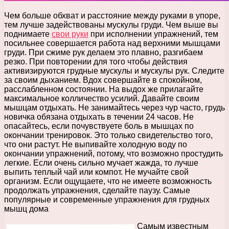
Чем больше обхват и расстояние между руками в упоре,
тем лучше задействованы мускулы груди. Чем выше вы
поднимаете
свои руки
при исполнении упражнений, тем
посильнее совершается работа над верхними мышцами
груди. При сжиме рук делаем это плавно, разгибаем
резко. При повторении для того чтобы действия
активизируются грудные мускулы и мускулы рук. Следите
за своим дыханием. Вдох совершайте в спокойном,
расслабленном состоянии. На выдох же прилагайте
максимальное колличество усилий. Давайте своим
мышцам отдыхать. Не занимайтесь через чур часто, грудь
новичка обязана отдыхать в течении 24 часов. Не
опасайтесь, если почувствуете боль в мышцах по
окончании тренировок. Это только свидетельство того,
что они растут. Не выпивайте холодную воду по
окончании упражнений, потому, что возможно простудить
легкие. Если очень сильно мучает жажда, то лучше
выпить теплый чай или компот. Не мучайте свой
организм. Если ощущаете, что не имеете возможность
продолжать упражнения, сделайте паузу. Самые
популярные и современные упражнения для грудных
мышц дома
Самым известным