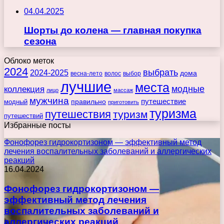
04.04.2025
Шорты до колена — главная покупка
сезона
Облоко меток
2024
выбрать
2024-2025
дома
весна-лето
волос
выбор
лучшие
места
коллекция
модные
лицо
массаж
мужчина
правильно
путешествие
модный
приготовить
туризма
путешествия
туризм
путешествий
Избранные посты
Фонофорез гидрокортизоном — эффективный метод
лечения воспалительных заболеваний и аллергических
реакций
16.04.2024
Фонофорез гидрокортизоном —
эффективный метод лечения
воспалительных заболеваний и
аллергических реакций