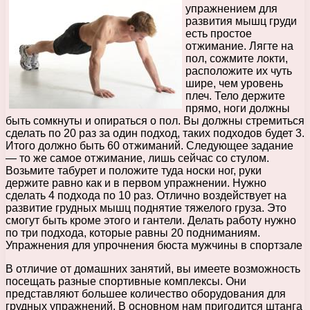
упражнением для
развития мышц груди
есть простое
отжимание. Лягте на
пол, сожмите локти,
расположите их чуть
шире, чем уровень
плеч. Тело держите
прямо, ноги должны
быть сомкнуты и опираться о пол. Вы должны стремиться
сделать по 20 раз за один подход, таких подходов будет 3.
Итого должно быть 60 отжиманий. Следующее задание
— то же самое отжимание, лишь сейчас со стулом.
Возьмите табурет и положите туда носки ног, руки
держите равно как и в первом упражнении. Нужно
сделать 4 подхода по 10 раз. Отлично воздействует на
развитие грудных мышц поднятие тяжелого груза. Это
смогут быть кроме этого и гантели. Делать работу нужно
по три подхода, которые равны 20 подниманиям.
Упражнения для упрочнения бюста мужчины в спортзале
В отличие от домашних занятий, вы имеете возможность
посещать разные спортивные комплексы. Они
представляют большее количество оборудования для
грудных упражнений. В основном нам пригодится штанга