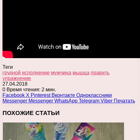
Теги
грудной
исполнение
мужчина
мышца
править
упражнение
27.04.2018
0
Время чтения: 2 мин.
Facebook
X
Pinterest
Вконтакте
Одноклассники
Messenger
Messenger
WhatsApp
Telegram
Viber
Печатать
ПОХОЖИЕ СТАТЬИ