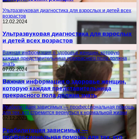
Ультразвуковая диагностика для взрослых и детей всех
возрастов
12.02.2024
Ультразвуковая диагностика для взрослых
и детей всех возрастов
Важная информация о здоровье женщин, которую
каждая представительница прекрасного пола должна
знать
07.02.2024
Важная информация о здоровье женщин,
которую каждая представительница
прекрасного пола должна знать
Реабилитация зависимых — профессиональная помощь
для тех, кто стремится вернуться к нормальной жизни
02.12.2023
Реабилитация зависимых —
профессиональная помощь для тех, кто