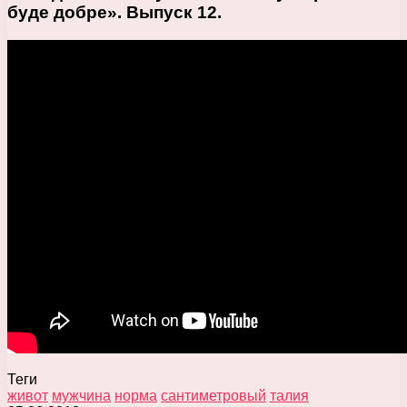
буде добре». Выпуск 12.
Теги
живот
мужчина
норма
сантиметровый
талия