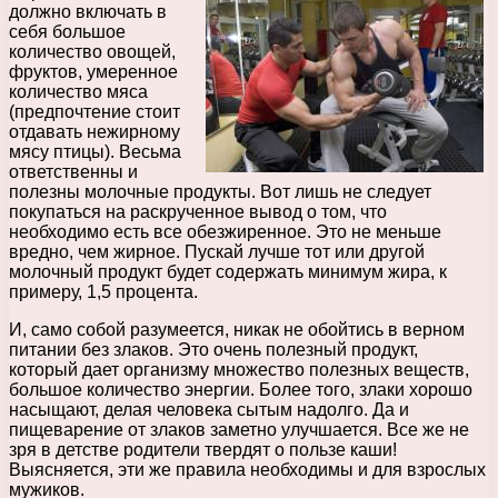
должно включать в
себя большое
количество овощей,
фруктов, умеренное
количество мяса
(предпочтение стоит
отдавать нежирному
мясу птицы). Весьма
ответственны и
полезны молочные продукты. Вот лишь не следует
покупаться на раскрученное вывод о том, что
необходимо есть все обезжиренное. Это не меньше
вредно, чем жирное. Пускай лучше тот или другой
молочный продукт будет содержать минимум жира, к
примеру, 1,5 процента.
И, само собой разумеется, никак не обойтись в верном
питании без злаков. Это очень полезный продукт,
который дает организму множество полезных веществ,
большое количество энергии. Более того, злаки хорошо
насыщают, делая человека сытым надолго. Да и
пищеварение от злаков заметно улучшается. Все же не
зря в детстве родители твердят о пользе каши!
Выясняется, эти же правила необходимы и для взрослых
мужиков.