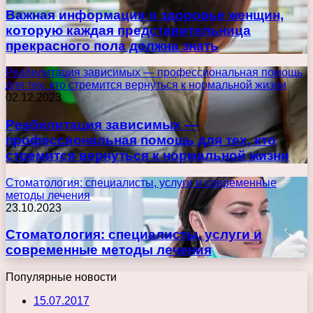
Важная информация о здоровье женщин,
которую каждая представительница
прекрасного пола должна знать
Реабилитация зависимых — профессиональная помощь
для тех, кто стремится вернуться к нормальной жизни
02.12.2023
Реабилитация зависимых —
профессиональная помощь для тех, кто
стремится вернуться к нормальной жизни
Стоматология: специалисты, услуги и современные
методы лечения
23.10.2023
Стоматология: специалисты, услуги и
современные методы лечения
Популярные новости
15.07.2017