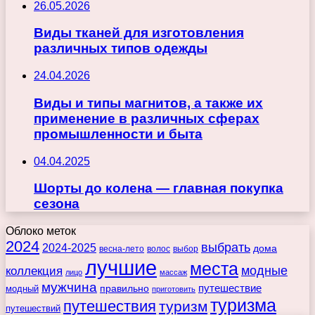
26.05.2026
Виды тканей для изготовления
различных типов одежды
24.04.2026
Виды и типы магнитов, а также их
применение в различных сферах
промышленности и быта
04.04.2025
Шорты до колена — главная покупка
сезона
Облоко меток
2024
выбрать
2024-2025
дома
весна-лето
волос
выбор
лучшие
места
коллекция
модные
лицо
массаж
мужчина
правильно
путешествие
модный
приготовить
туризма
путешествия
туризм
путешествий