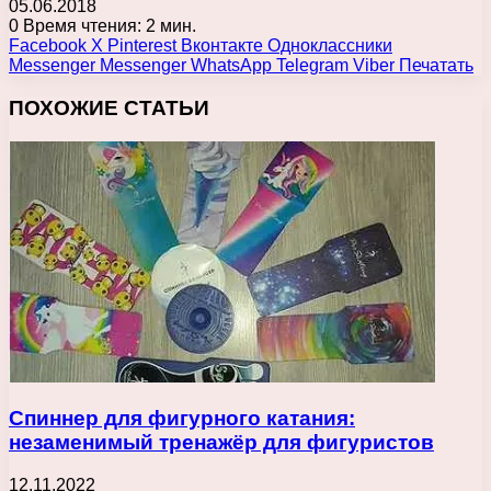
05.06.2018
0
Время чтения: 2 мин.
Facebook
X
Pinterest
Вконтакте
Одноклассники
Messenger
Messenger
WhatsApp
Telegram
Viber
Печатать
ПОХОЖИЕ СТАТЬИ
Спиннер для фигурного катания:
незаменимый тренажёр для фигуристов
12.11.2022