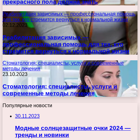
прекрасного пола должна знать
Реабилитация зависимых — профессиональная помощь
для тех, кто стремится вернуться к нормальной жизни
02.12.2023
Реабилитация зависимых —
профессиональная помощь для тех, кто
стремится вернуться к нормальной жизни
Стоматология: специалисты, услуги и современные
методы лечения
23.10.2023
Стоматология: специалисты, услуги и
современные методы лечения
Популярные новости
30.11.2023
Модные солнцезащитные очки 2024 —
тренды и новинки