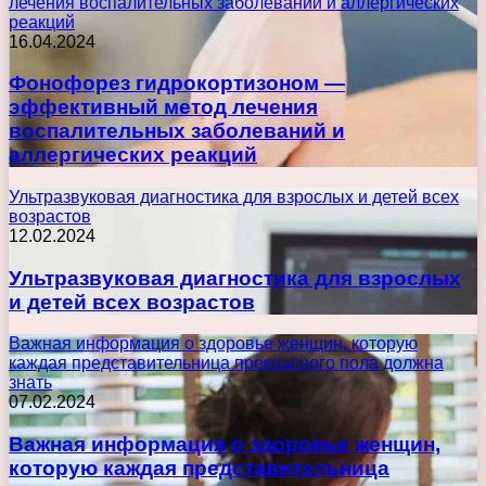
лечения воспалительных заболеваний и аллергических
реакций
16.04.2024
Фонофорез гидрокортизоном —
эффективный метод лечения
воспалительных заболеваний и
аллергических реакций
Ультразвуковая диагностика для взрослых и детей всех
возрастов
12.02.2024
Ультразвуковая диагностика для взрослых
и детей всех возрастов
Важная информация о здоровье женщин, которую
каждая представительница прекрасного пола должна
знать
07.02.2024
Важная информация о здоровье женщин,
которую каждая представительница