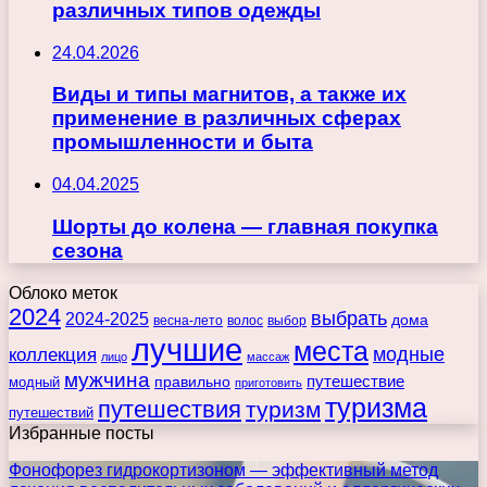
различных типов одежды
24.04.2026
Виды и типы магнитов, а также их
применение в различных сферах
промышленности и быта
04.04.2025
Шорты до колена — главная покупка
сезона
Облоко меток
2024
выбрать
2024-2025
дома
весна-лето
волос
выбор
лучшие
места
коллекция
модные
лицо
массаж
мужчина
правильно
путешествие
модный
приготовить
туризма
путешествия
туризм
путешествий
Избранные посты
Фонофорез гидрокортизоном — эффективный метод