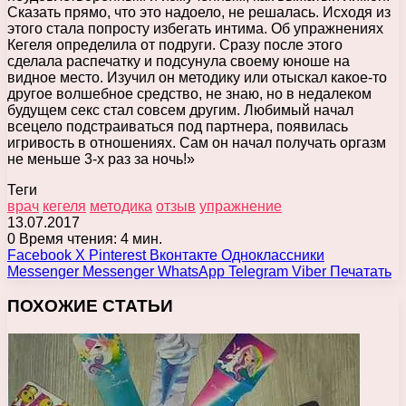
Сказать прямо, что это надоело, не решалась. Исходя из
этого стала попросту избегать интима. Об упражнениях
Кегеля определила от подруги. Сразу после этого
сделала распечатку и подсунула своему юноше на
видное место. Изучил он методику или отыскал какое-то
другое волшебное средство, не знаю, но в недалеком
будущем секс стал совсем другим. Любимый начал
всецело подстраиваться под партнера, появилась
игривость в отношениях. Сам он начал получать оргазм
не меньше 3-х раз за ночь!»
Теги
врач
кегеля
методика
отзыв
упражнение
13.07.2017
0
Время чтения: 4 мин.
Facebook
X
Pinterest
Вконтакте
Одноклассники
Messenger
Messenger
WhatsApp
Telegram
Viber
Печатать
ПОХОЖИЕ СТАТЬИ