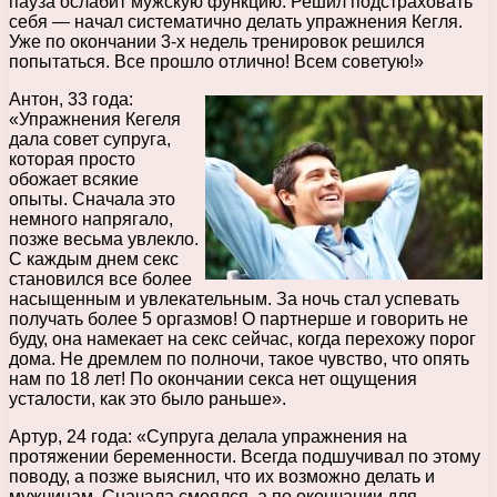
пауза ослабит мужскую функцию. Решил подстраховать
себя — начал систематично делать упражнения Кегля.
Уже по окончании 3-х недель тренировок решился
попытаться. Все прошло отлично! Всем советую!»
Антон, 33 года:
«Упражнения Кегеля
дала совет супруга,
которая просто
обожает всякие
опыты. Сначала это
немного напрягало,
позже весьма увлекло.
С каждым днем секс
становился все более
насыщенным и увлекательным. За ночь стал успевать
получать более 5 оргазмов! О партнерше и говорить не
буду, она намекает на секс сейчас, когда перехожу порог
дома. Не дремлем по полночи, такое чувство, что опять
нам по 18 лет! По окончании секса нет ощущения
усталости, как это было раньше».
Артур, 24 года: «Супруга делала упражнения на
протяжении беременности. Всегда подшучивал по этому
поводу, а позже выяснил, что их возможно делать и
мужчинам. Сначала смеялся, а по окончании для