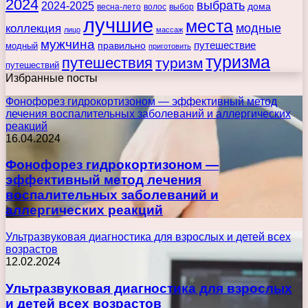
2024
выбрать
2024-2025
дома
весна-лето
волос
выбор
лучшие
места
коллекция
модные
лицо
массаж
мужчина
правильно
путешествие
модный
приготовить
туризма
путешествия
туризм
путешествий
Избранные посты
Фонофорез гидрокортизоном — эффективный метод
лечения воспалительных заболеваний и аллергических
реакций
16.04.2024
Фонофорез гидрокортизоном —
эффективный метод лечения
воспалительных заболеваний и
аллергических реакций
Ультразвуковая диагностика для взрослых и детей всех
возрастов
12.02.2024
Ультразвуковая диагностика для взрослых
и детей всех возрастов