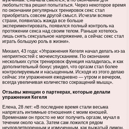
любопытства решил попытаться. Через некоторое время
по окончании регулярных тренировок секс стал
приобретать совсем другой смысл. Исчезли всякие
страхи, появилась жажда все больше
экспериментировать, появился полный контроль на
протяжении секса над своим телом. Раньше хотелось
лишь снять сексуальное напряжение, а сейчас секс стал
играть большую роль в жизни».
Михаил, 43 года: «Упражнения Кегеля начал делать из-за
неприятностей с мочеиспусканием. По окончании
нескольких суток тренировок функция наладилась, и как
дополнительный бонус увидел, что оргазм стал более
контролируемым и насыщенным. Исходя из этого делаю
сейчас эти упражнения ежедневно — утром и вечером,
всегда увеличивая количество сокращений мышц».
Отзывы женщин о партнерах, которые делали
упражнения Кегеля
Елена, 28 лет: «В последнее время стали весьма
напрягать интимные отношения с моим юношей.
Временами он просто не мог получить оргазм, мучал в
течении около часа. Затем сам ложился рядом
неудовлетворенным и измученным, как выжатый лимон.