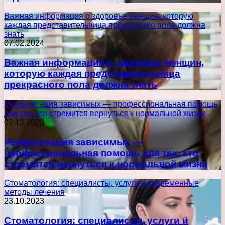
Важная информация о здоровье женщин, которую
каждая представительница прекрасного пола должна
знать
07.02.2024
Важная информация о здоровье женщин,
которую каждая представительница
прекрасного пола должна знать
Реабилитация зависимых — профессиональная помощь
для тех, кто стремится вернуться к нормальной жизни
02.12.2023
Реабилитация зависимых —
профессиональная помощь для тех, кто
стремится вернуться к нормальной жизни
Стоматология: специалисты, услуги и современные
методы лечения
23.10.2023
Стоматология: специалисты, услуги и