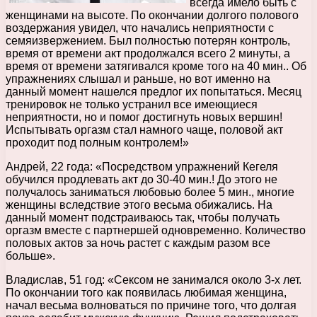
всегда имело быть с
женщинами на высоте. По окончании долгого полового
воздержания увидел, что начались неприятности с
семяизвержением. Был полностью потерян контроль,
время от времени акт продолжался всего 2 минуты, а
время от времени затягивался кроме того на 40 мин.. Об
упражнениях слышал и раньше, но вот именно на
данный момент нашелся предлог их попытаться. Месяц
тренировок не только устранил все имеющиеся
неприятности, но и помог достигнуть новых вершин!
Испытывать оргазм стал намного чаще, половой акт
проходит под полным контролем!»
Андрей, 22 года: «Посредством упражнений Кегеля
обучился продлевать акт до 30-40 мин.! До этого не
получалось заниматься любовью более 5 мин., многие
женщины вследствие этого весьма обижались. На
данный момент подстраиваюсь так, чтобы получать
оргазм вместе с партнершей одновременно. Количество
половых актов за ночь растет с каждым разом все
больше».
Владислав, 51 год: «Сексом не занимался около 3-х лет.
По окончании того как появилась любимая женщина,
начал весьма волноваться по причине того, что долгая