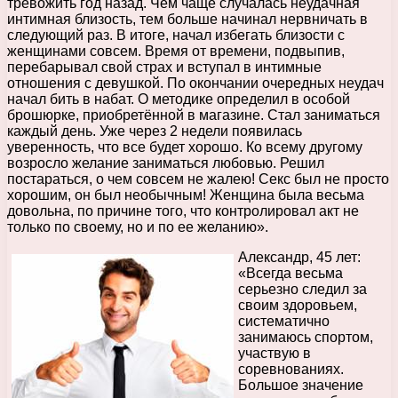
тревожить год назад. Чем чаще случалась неудачная
интимная близость, тем больше начинал нервничать в
следующий раз. В итоге, начал избегать близости с
женщинами совсем. Время от времени, подвыпив,
перебарывал свой страх и вступал в интимные
отношения с девушкой. По окончании очередных неудач
начал бить в набат. О методике определил в особой
брошюрке, приобретённой в магазине. Стал заниматься
каждый день. Уже через 2 недели появилась
уверенность, что все будет хорошо. Ко всему другому
возросло желание заниматься любовью. Решил
постараться, о чем совсем не жалею! Секс был не просто
хорошим, он был необычным! Женщина была весьма
довольна, по причине того, что контролировал акт не
только по своему, но и по ее желанию».
Александр, 45 лет:
«Всегда весьма
серьезно следил за
своим здоровьем,
систематично
занимаюсь спортом,
участвую в
соревнованиях.
Большое значение