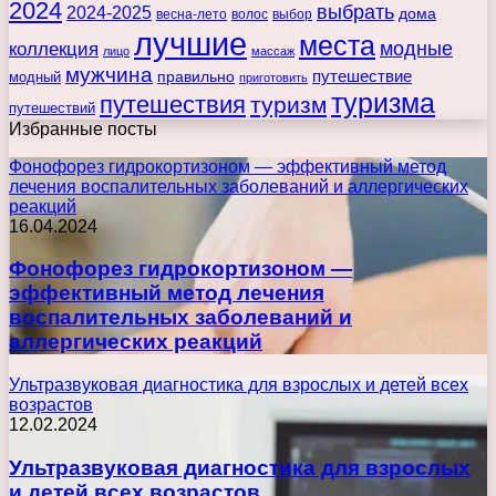
2024
выбрать
2024-2025
дома
весна-лето
волос
выбор
лучшие
места
коллекция
модные
лицо
массаж
мужчина
правильно
путешествие
модный
приготовить
туризма
путешествия
туризм
путешествий
Избранные посты
Фонофорез гидрокортизоном — эффективный метод
лечения воспалительных заболеваний и аллергических
реакций
16.04.2024
Фонофорез гидрокортизоном —
эффективный метод лечения
воспалительных заболеваний и
аллергических реакций
Ультразвуковая диагностика для взрослых и детей всех
возрастов
12.02.2024
Ультразвуковая диагностика для взрослых
и детей всех возрастов