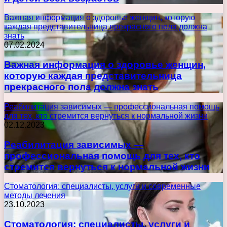
Важная информация о здоровье женщин, которую
каждая представительница прекрасного пола должна
знать
07.02.2024
Важная информация о здоровье женщин,
которую каждая представительница
прекрасного пола должна знать
Реабилитация зависимых — профессиональная помощь
для тех, кто стремится вернуться к нормальной жизни
02.12.2023
Реабилитация зависимых —
профессиональная помощь для тех, кто
стремится вернуться к нормальной жизни
Стоматология: специалисты, услуги и современные
методы лечения
23.10.2023
Стоматология: специалисты, услуги и