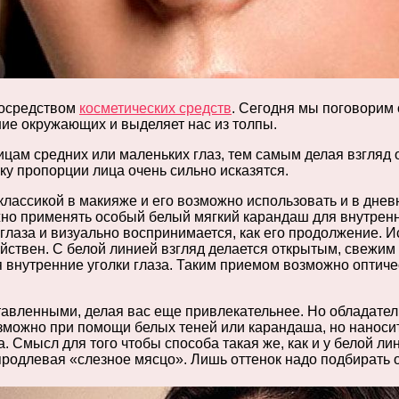
посредством
косметических средств
. Сегодня мы поговорим 
ние окружающих и выделяет нас из толпы.
ицам средних или маленьких глаз, тем самым делая взгляд
ку пропорции лица очень сильно исказятся.
классикой в макияже и его возможно использовать и в днев
жно применять особый белый мягкий карандаш для внутрен
лаза и визуально воспринимается, как его продолжение. Ис
йствен. С белой линией взгляд делается открытым, свежим
 внутренние уголки глаза. Таким приемом возможно оптичес
тавленными, делая вас еще привлекательнее. Но обладате
озможно при помощи белых теней или карандаша, но наноси
ка. Смысл для того чтобы способа такая же, как и у белой 
 продлевая «слезное мясцо». Лишь оттенок надо подбирать 