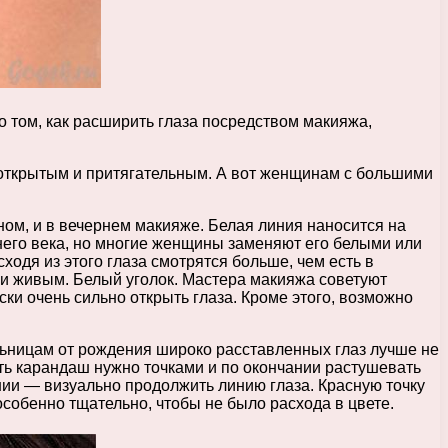
о том, как расширить глаза посредством макияжа,
 открытым и притягательным. А вот женщинам с большими
ном, и в вечернем макияже. Белая линия наносится на
него века, но многие женщины заменяют его белыми или
ходя из этого глаза смотрятся больше, чем есть в
 и живым. Белый уголок. Мастера макияжа советуют
ки очень сильно открыть глаза. Кроме этого, возможно
льницам от рождения широко расставленных глаз лучше не
ть карандаш нужно точками и по окончании растушевать
линии — визуально продолжить линию глаза. Красную точку
особенно тщательно, чтобы не было расхода в цвете.