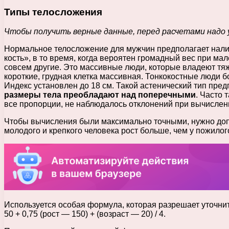
Типы телосложения
Чтобы получить верные данные, перед расчетами надо
Нормальное телосложение для мужчин предполагает налич
кость», в то время, когда вероятен громадный вес при ма
совсем другие. Это массивные люди, которые владеют тя
короткие, грудная клетка массивная. Тонкокостные люди б
Индекс установлен до 18 см. Такой астенический тип пред
размеры тела преобладают над поперечными
. Часто 
все пропорции, не наблюдалось отклонений при вычислени
Чтобы вычисления были максимально точными, нужно допо
молодого и крепкого человека рост больше, чем у пожилог
Используется особая формула, которая разрешает уточнить
50 + 0,75 (рост — 150) + (возраст — 20) / 4.