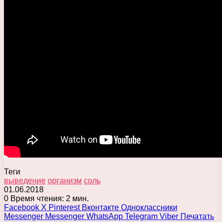
Теги
выведение
организм
соль
01.06.2018
0
Время чтения: 2 мин.
Facebook
X
Pinterest
Вконтакте
Одноклассники
Messenger
Messenger
WhatsApp
Telegram
Viber
Печатать