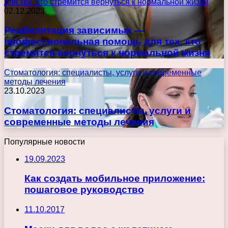
для тех, кто стремится вернуться к нормальной жизни
02.12.2023
Реабилитация зависимых —
профессиональная помощь для тех, кто
стремится вернуться к нормальной жизни
Стоматология: специалисты, услуги и современные
методы лечения
23.10.2023
Стоматология: специалисты, услуги и
современные методы лечения
Популярные новости
19.09.2023
Как создать мобильное приложение:
пошаговое руководство
11.10.2017