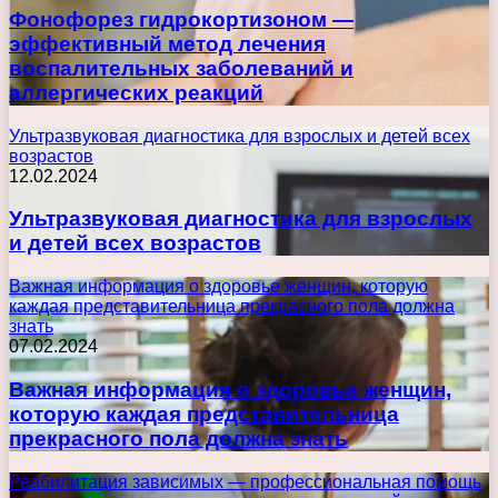
Фонофорез гидрокортизоном —
эффективный метод лечения
воспалительных заболеваний и
аллергических реакций
Ультразвуковая диагностика для взрослых и детей всех
возрастов
12.02.2024
Ультразвуковая диагностика для взрослых
и детей всех возрастов
Важная информация о здоровье женщин, которую
каждая представительница прекрасного пола должна
знать
07.02.2024
Важная информация о здоровье женщин,
которую каждая представительница
прекрасного пола должна знать
Реабилитация зависимых — профессиональная помощь