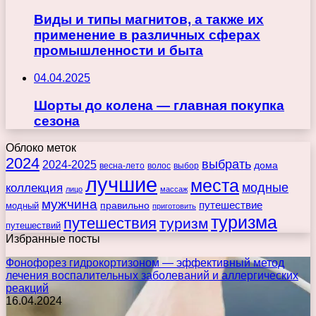
Виды и типы магнитов, а также их
применение в различных сферах
промышленности и быта
04.04.2025
Шорты до колена — главная покупка
сезона
Облоко меток
2024
выбрать
2024-2025
дома
весна-лето
волос
выбор
лучшие
места
коллекция
модные
лицо
массаж
мужчина
правильно
путешествие
модный
приготовить
туризма
путешествия
туризм
путешествий
Избранные посты
Фонофорез гидрокортизоном — эффективный метод
лечения воспалительных заболеваний и аллергических
реакций
16.04.2024