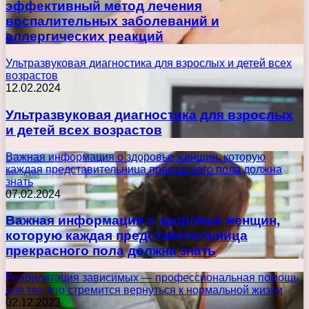
эффективный метод лечения
воспалительных заболеваний и
аллергических реакций
Ультразвуковая диагностика для взрослых и детей всех
возрастов
12.02.2024
Ультразвуковая диагностика для взрослых
и детей всех возрастов
Важная информация о здоровье женщин, которую
каждая представительница прекрасного пола должна
знать
07.02.2024
Важная информация о здоровье женщин,
которую каждая представительница
прекрасного пола должна знать
Реабилитация зависимых — профессиональная помощь
для тех, кто стремится вернуться к нормальной жизни
02.12.2023