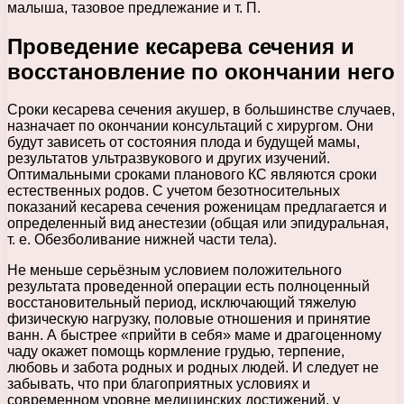
малыша, тазовое предлежание и т. П.
Проведение кесарева сечения и
восстановление по окончании него
Сроки кесарева сечения акушер, в большинстве случаев,
назначает по окончании консультаций с хирургом. Они
будут зависеть от состояния плода и будущей мамы,
результатов ультразвукового и других изучений.
Оптимальными сроками планового КС являются сроки
естественных родов. С учетом безотносительных
показаний кесарева сечения роженицам предлагается и
определенный вид анестезии (общая или эпидуральная,
т. е. Обезболивание нижней части тела).
Не меньше серьёзным условием положительного
результата проведенной операции есть полноценный
восстановительный период, исключающий тяжелую
физическую нагрузку, половые отношения и принятие
ванн. А быстрее «прийти в себя» маме и драгоценному
чаду окажет помощь кормление грудью, терпение,
любовь и забота родных и родных людей. И следует не
забывать, что при благоприятных условиях и
современном уровне медицинских достижений, у