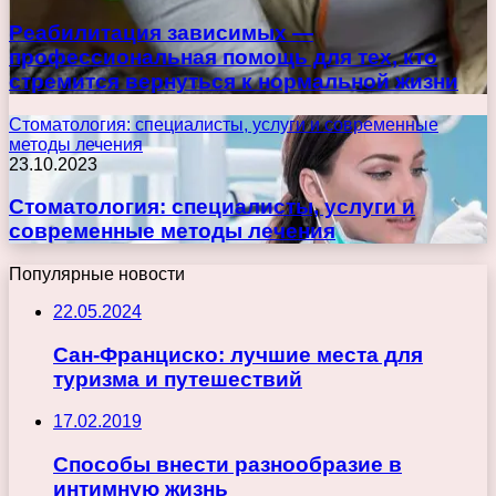
Реабилитация зависимых —
профессиональная помощь для тех, кто
стремится вернуться к нормальной жизни
Стоматология: специалисты, услуги и современные
методы лечения
23.10.2023
Стоматология: специалисты, услуги и
современные методы лечения
Популярные новости
22.05.2024
Сан-Франциско: лучшие места для
туризма и путешествий
17.02.2019
Способы внести разнообразие в
интимную жизнь