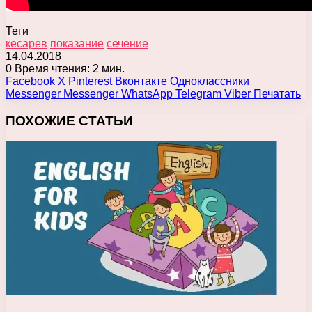
Теги
кесарев
показание
сечение
14.04.2018
0
Время чтения: 2 мин.
Facebook
X
Pinterest
Вконтакте
Одноклассники
Messenger
Messenger
WhatsApp
Telegram
Viber
Печатать
ПОХОЖИЕ СТАТЬИ