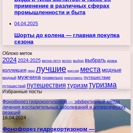
применение в различных сферах
промышленности и быта
04.04.2025
Шорты до колена — главная покупка
сезона
Облоко меток
2024
выбрать
2024-2025
дома
весна-лето
волос
выбор
лучшие
места
коллекция
модные
лицо
массаж
мужчина
правильно
путешествие
модный
приготовить
туризма
путешествия
туризм
путешествий
Избранные посты
Фонофорез гидрокортизоном — эффективный метод
лечения воспалительных заболеваний и аллергических
реакций
16.04.2024
Фонофорез гидрокортизоном —