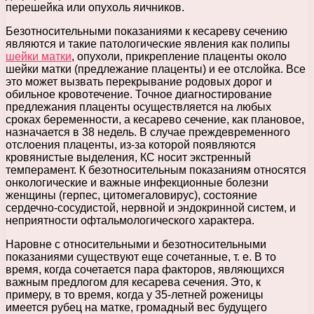
перешейка или опухоль яичников.
Безотносительными показаниями к кесареву сечению
являются и такие патологические явления как полипы
шейки матки
, опухоли, прикрепление плаценты около
шейки матки (предлежание плаценты) и ее отслойка. Все
это может вызвать перекрывание родовых дорог и
обильное кровотечение. Точное диагностирование
предлежания плаценты осуществляется на любых
сроках беременности, а кесарево сечение, как плановое,
назначается в 38 недель. В случае преждевременного
отслоения плаценты, из-за которой появляются
кровянистые выделения, КС носит экстренный
темперамент. К безотносительным показаниям относятся
онкологические и важные инфекционные болезни
женщины (герпес, цитомегаловирус), состояние
сердечно-сосудистой, нервной и эндокринной систем, и
неприятности офтальмологического характера.
Наровне с относительными и безотносительными
показаниями существуют еще сочетанные, т. е. В то
время, когда сочетается пара факторов, являющихся
важным предлогом для кесарева сечения. Это, к
примеру, в то время, когда у 35-летней роженицы
имеется рубец на матке, громадный вес будущего