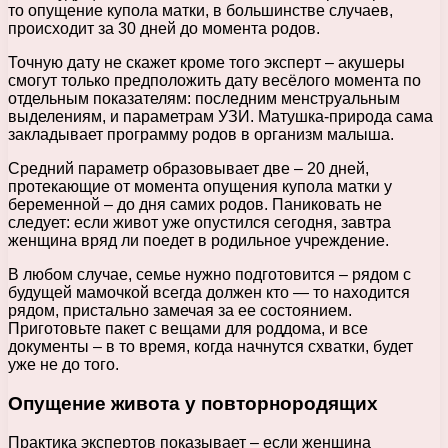
то опущение купола матки, в большинстве случаев,
происходит за 30 дней до момента родов.
Точную дату не скажет кроме того эксперт – акушеры
смогут только предположить дату весёлого момента по
отдельным показателям: последним менструальным
выделениям, и параметрам УЗИ. Матушка-природа сама
закладывает программу родов в организм малыша.
Средний параметр образовывает две – 20 дней,
протекающие от момента опущения купола матки у
беременной – до дня самих родов. Паниковать не
следует: если живот уже опустился сегодня, завтра
женщина вряд ли поедет в родильное учреждение.
В любом случае, семье нужно подготовится – рядом с
будущей мамочкой всегда должен кто — то находится
рядом, пристально замечая за ее состоянием.
Приготовьте пакет с вещами для роддома, и все
документы – в то время, когда начнутся схватки, будет
уже не до того.
Опущение живота у повторнородящих
Практика экспертов показывает – если женщина