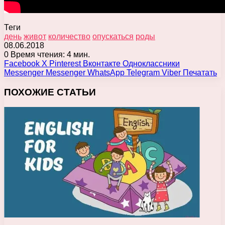
Теги
день
живот
количество
опускаться
роды
08.06.2018
0
Время чтения: 4 мин.
Facebook
X
Pinterest
Вконтакте
Одноклассники
Messenger
Messenger
WhatsApp
Telegram
Viber
Печатать
ПОХОЖИЕ СТАТЬИ