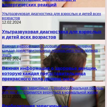
аллергических реакций
Ультразвуковая диагностика для взрослых и детей всех
возрастов
12.02.2024
Ультразвуковая диагностика для взрослых
и детей всех возрастов
Важная информация о здоровье женщин, которую
каждая представительница прекрасного пола должна
знать
07.02.2024
Важная информация о здоровье женщин,
которую каждая представительница
прекрасного пола должна знать
Реабилитация зависимых — профессиональная помощь
для тех, кто стремится вернуться к нормальной жизни
02.12.2023
Реабилитация зависимых —