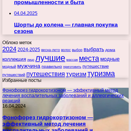
промышленности и быта
04.04.2025
Шорты до колена — главная покупка
сезона
Облоко меток
2024
выбрать
2024-2025
дома
весна-лето
волос
выбор
лучшие
места
коллекция
модные
лицо
массаж
мужчина
правильно
путешествие
модный
приготовить
туризма
путешествия
туризм
путешествий
Избранные посты
Фонофорез гидрокортизоном — эффективный метод
лечения воспалительных заболеваний и аллергических
реакций
16.04.2024
Фонофорез гидрокортизоном —
эффективный метод лечения
воспалительных заболеваний и