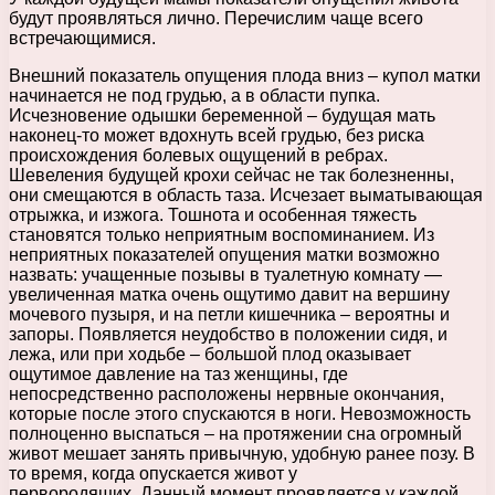
будут проявляться лично. Перечислим чаще всего
встречающимися.
Внешний показатель опущения плода вниз – купол матки
начинается не под грудью, а в области пупка.
Исчезновение одышки беременной – будущая мать
наконец-то может вдохнуть всей грудью, без риска
происхождения болевых ощущений в ребрах.
Шевеления будущей крохи сейчас не так болезненны,
они смещаются в область таза. Исчезает выматывающая
отрыжка, и изжога. Тошнота и особенная тяжесть
становятся только неприятным воспоминанием. Из
неприятных показателей опущения матки возможно
назвать: учащенные позывы в туалетную комнату —
увеличенная матка очень ощутимо давит на вершину
мочевого пузыря, и на петли кишечника – вероятны и
запоры. Появляется неудобство в положении сидя, и
лежа, или при ходьбе – большой плод оказывает
ощутимое давление на таз женщины, где
непосредственно расположены нервные окончания,
которые после этого спускаются в ноги. Невозможность
полноценно выспаться – на протяжении сна огромный
живот мешает занять привычную, удобную ранее позу. В
то время, когда опускается живот у
первородящих. Данный момент проявляется у каждой