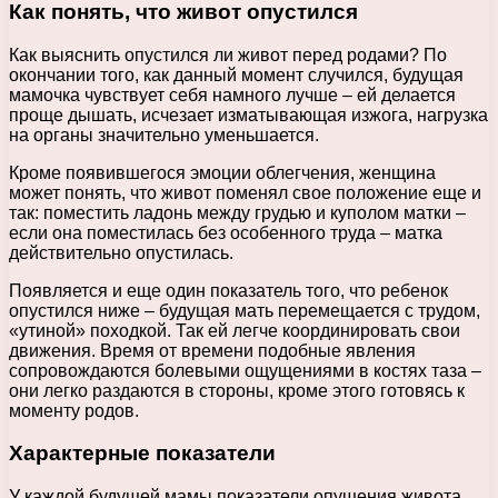
Как понять, что живот опустился
Как выяснить опустился ли живот перед родами? По
окончании того, как данный момент случился, будущая
мамочка чувствует себя намного лучше – ей делается
проще дышать, исчезает изматывающая изжога, нагрузка
на органы значительно уменьшается.
Кроме появившегося эмоции облегчения, женщина
может понять, что живот поменял свое положение еще и
так: поместить ладонь между грудью и куполом матки –
если она поместилась без особенного труда – матка
действительно опустилась.
Появляется и еще один показатель того, что ребенок
опустился ниже – будущая мать перемещается с трудом,
«утиной» походкой. Так ей легче координировать свои
движения. Время от времени подобные явления
сопровождаются болевыми ощущениями в костях таза –
они легко раздаются в стороны, кроме этого готовясь к
моменту родов.
Характерные показатели
У каждой будущей мамы показатели опущения живота