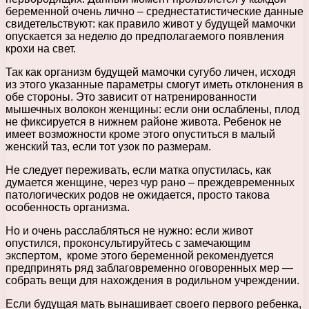
беременной очень лично – среднестатистические данные
свидетельствуют: как правило живот у будущей мамочки
опускается за неделю до предполагаемого появления
крохи на свет.
Так как организм будущей мамочки сугубо личен, исходя
из этого указанные параметры смогут иметь отклонения в
обе стороны. Это зависит от натренированности
мышечных волокон женщины: если они ослаблены, плод
не фиксируется в нижнем районе живота. Ребенок не
имеет возможности кроме этого опуститься в малый
женский таз, если тот узок по размерам.
Не следует переживать, если матка опустилась, как
думается женщине, через чур рано – преждевременных
патологических родов не ожидается, просто такова
особенность организма.
Но и очень расслабляться не нужно: если живот
опустился, проконсультируйтесь с замечающим
экспертом, кроме этого беременной рекомендуется
предпринять ряд заблаговременно оговоренных мер —
собрать вещи для нахождения в родильном учреждении.
Если будущая мать вынашивает своего первого ребенка,