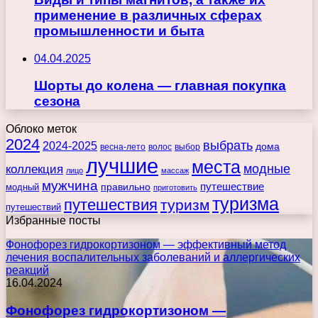
применение в различных сферах
промышленности и быта
04.04.2025
Шорты до колена — главная покупка
сезона
Облоко меток
2024
выбрать
2024-2025
дома
весна-лето
волос
выбор
лучшие
места
коллекция
модные
лицо
массаж
мужчина
правильно
путешествие
модный
приготовить
туризма
путешествия
туризм
путешествий
Избранные посты
Фонофорез гидрокортизоном — эффективный метод
лечения воспалительных заболеваний и аллергических
реакций
16.04.2024
Фонофорез гидрокортизоном —