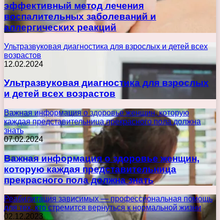
эффективный метод лечения
воспалительных заболеваний и
аллергических реакций
Ультразвуковая диагностика для взрослых и детей всех
возрастов
12.02.2024
Ультразвуковая диагностика для взрослых
и детей всех возрастов
Важная информация о здоровье женщин, которую
каждая представительница прекрасного пола должна
знать
07.02.2024
Важная информация о здоровье женщин,
которую каждая представительница
прекрасного пола должна знать
Реабилитация зависимых — профессиональная помощь
для тех, кто стремится вернуться к нормальной жизни
02.12.2023