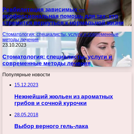
Реабилитация зависимых —
профессиональная помощь для тех, кто
стремится вернуться к нормальной жизни
Стоматология: специалисты, услуги и современные
методы лечения
23.10.2023
Стоматология: специалисты, услуги и
современные методы лечения
Популярные новости
15.12.2023
Нежнейший жюльен из ароматных
грибов и сочной курочки
28.05.2018
Выбор верного гель-лака