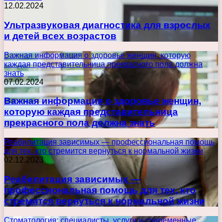
12.02.2024
Ультразвуковая диагностика для взрослых
и детей всех возрастов
Важная информация о здоровье женщин, которую
каждая представительница прекрасного пола должна
знать
07.02.2024
Важная информация о здоровье женщин,
которую каждая представительница
прекрасного пола должна знать
Реабилитация зависимых — профессиональная помощь
для тех, кто стремится вернуться к нормальной жизни
02.12.2023
Реабилитация зависимых —
профессиональная помощь для тех, кто
стремится вернуться к нормальной жизни
Стоматология: специалисты, услуги и современные