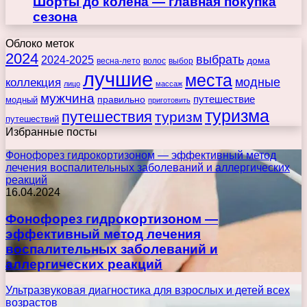
Шорты до колена — главная покупка
сезона
Облоко меток
2024
выбрать
2024-2025
дома
весна-лето
волос
выбор
лучшие
места
коллекция
модные
лицо
массаж
мужчина
правильно
путешествие
модный
приготовить
туризма
путешествия
туризм
путешествий
Избранные посты
Фонофорез гидрокортизоном — эффективный метод
лечения воспалительных заболеваний и аллергических
реакций
16.04.2024
Фонофорез гидрокортизоном —
эффективный метод лечения
воспалительных заболеваний и
аллергических реакций
Ультразвуковая диагностика для взрослых и детей всех
возрастов