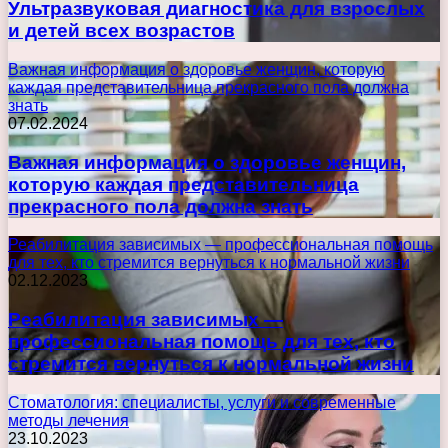
Ультразвуковая диагностика для взрослых
и детей всех возрастов
Важная информация о здоровье женщин, которую
каждая представительница прекрасного пола должна
знать
07.02.2024
Важная информация о здоровье женщин,
которую каждая представительница
прекрасного пола должна знать
Реабилитация зависимых — профессиональная помощь
для тех, кто стремится вернуться к нормальной жизни
02.12.2023
Реабилитация зависимых —
профессиональная помощь для тех, кто
стремится вернуться к нормальной жизни
Стоматология: специалисты, услуги и современные
методы лечения
23.10.2023