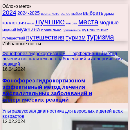
Облоко меток
2024
выбрать
2024-2025
дома
весна-лето
волос
выбор
лучшие
места
коллекция
модные
лицо
массаж
мужчина
правильно
путешествие
модный
приготовить
туризма
путешествия
туризм
путешествий
Избранные посты
Фонофорез гидрокортизоном — эффективный метод
лечения воспалительных заболеваний и аллергических
реакций
16.04.2024
Фонофорез гидрокортизоном —
эффективный метод лечения
воспалительных заболеваний и
аллергических реакций
Ультразвуковая диагностика для взрослых и детей всех
возрастов
12.02.2024