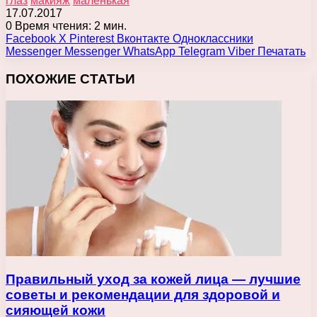
глаз
макияж
маленькая
17.07.2017
0
Время чтения: 2 мин.
Facebook
X
Pinterest
Вконтакте
Одноклассники
Messenger
Messenger
WhatsApp
Telegram
Viber
Печатать
ПОХОЖИЕ СТАТЬИ
Правильный уход за кожей лица — лучшие
советы и рекомендации для здоровой и
сияющей кожи