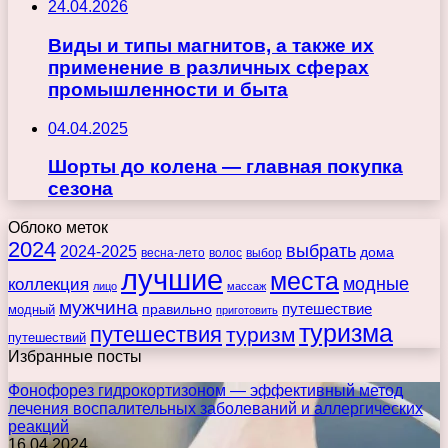
24.04.2026
Виды и типы магнитов, а также их
применение в различных сферах
промышленности и быта
04.04.2025
Шорты до колена — главная покупка
сезона
Облоко меток
2024
выбрать
2024-2025
дома
весна-лето
волос
выбор
лучшие
места
коллекция
модные
лицо
массаж
мужчина
правильно
путешествие
модный
приготовить
туризма
путешествия
туризм
путешествий
Избранные посты
Фонофорез гидрокортизоном — эффективный метод
лечения воспалительных заболеваний и аллергических
реакций
16.04.2024