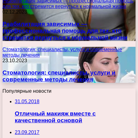
Реабилитация зависимых — профессиональная помощь
для тех, кто стремится вернуться к нормальной жизни
02.12.2023
Реабилитация зависимых —
профессиональная помощь для тех, кто
стремится вернуться к нормальной жизни
Стоматология: специалисты, услуги и современные
методы лечения
23.10.2023
Стоматология: специалисты, услуги и
современные методы лечения
Популярные новости
31.05.2018
Отличный макияж вместе с
качественной основой
23.09.2017