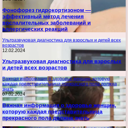
Фонофорез гидрокортизоном —
эффективный метод лечения
воспалительных заболеваний и
аллергических реакций
Ультразвуковая диагностика для взрослых и детей всех
возрастов
12.02.2024
Ультразвуковая диагностика для взрослых
и детей всех возрастов
Важная информация о здоровье женщин, которую
каждая представительница прекрасного пола должна
знать
07.02.2024
Важная информация о здоровье женщин,
которую каждая представительница
прекрасного пола должна знать