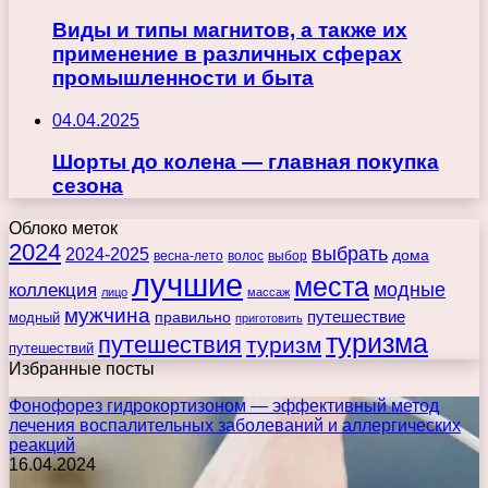
Виды и типы магнитов, а также их
применение в различных сферах
промышленности и быта
04.04.2025
Шорты до колена — главная покупка
сезона
Облоко меток
2024
выбрать
2024-2025
дома
весна-лето
волос
выбор
лучшие
места
коллекция
модные
лицо
массаж
мужчина
правильно
путешествие
модный
приготовить
туризма
путешествия
туризм
путешествий
Избранные посты
Фонофорез гидрокортизоном — эффективный метод
лечения воспалительных заболеваний и аллергических
реакций
16.04.2024