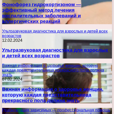
Фонофорез гидрокортизоном —
эффективный метод лечения
воспалительных заболеваний и
аллергических реакций
Ультразвуковая диагностика для взрослых и детей всех
возрастов
12.02.2024
Ультразвуковая диагностика для взрослых
и детей всех возрастов
Важная информация о здоровье женщин, которую
каждая представительница прекрасного пола должна
знать
07.02.2024
Важная информация о здоровье женщин,
которую каждая представительница
прекрасного пола должна знать
Реабилитация зависимых — профессиональная помощь