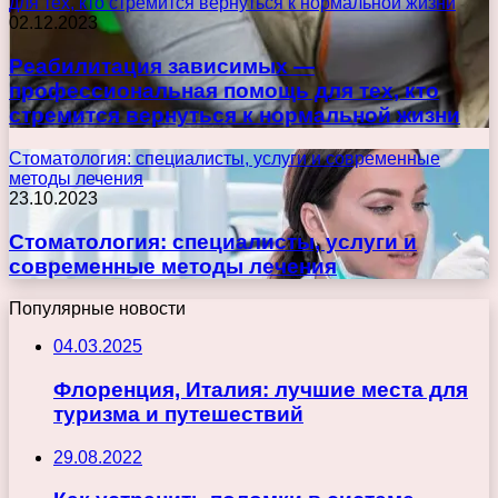
для тех, кто стремится вернуться к нормальной жизни
02.12.2023
Реабилитация зависимых —
профессиональная помощь для тех, кто
стремится вернуться к нормальной жизни
Стоматология: специалисты, услуги и современные
методы лечения
23.10.2023
Стоматология: специалисты, услуги и
современные методы лечения
Популярные новости
04.03.2025
Флоренция, Италия: лучшие места для
туризма и путешествий
29.08.2022