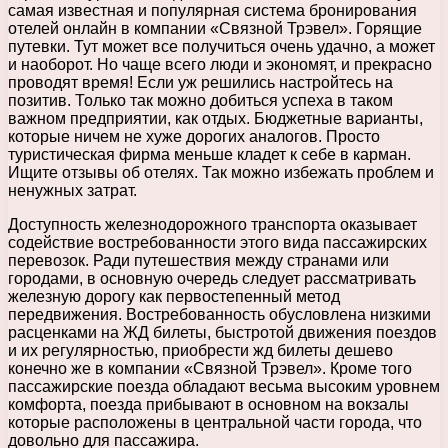
самая известная и популярная система бронирования
отелей онлайн в компании «Связной Трэвел». Горящие
путевки. Тут может все получиться очень удачно, а может
и наоборот. Но чаще всего люди и экономят, и прекрасно
проводят время! Если уж решились настройтесь на
позитив. Только так можно добиться успеха в таком
важном предприятии, как отдых. Бюджетные варианты,
которые ничем не хуже дорогих аналогов. Просто
туристическая фирма меньше кладет к себе в карман.
Ищите отзывы об отелях. Так можно избежать проблем и
ненужных затрат.
Доступность железнодорожного транспорта оказывает
содействие востребованности этого вида пассажирских
перевозок. Ради путешествия между странами или
городами, в основную очередь следует рассматривать
железную дорогу как первостепенный метод
передвижения. Востребованность обусловлена низкими
расценками на ЖД билеты, быстротой движения поездов
и их регулярностью, приобрести жд билеты дешево
конечно же в компании «Связной Трэвел». Кроме того
пассажирские поезда обладают весьма высоким уровнем
комфорта, поезда прибывают в основном на вокзалы
которые расположены в центральной части города, что
довольно для пассажира.