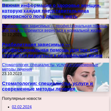
Важная информация о здоровье женщин,
которую каждая представительница
прекрасного пола должна знать
Реабилитация зависимых — профессиональная помощь
для тех, кто стремится вернуться к нормальной жизни
02.12.2023
Реабилитация зависимых —
профессиональная помощь для тех, кто
стремится вернуться к нормальной жизни
Стоматология: специалисты, услуги и современные
методы лечения
23.10.2023
Стоматология: специалисты, услуги и
современные методы лечения
Популярные новости
02.02.2024