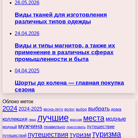
26.05.2026
Виды тканей для изготовления
различных типов одежды
24.04.2026
Виды и типы магнитов, а также их
применение в различных сферах
промышленности и быта
04.04.2025
Шорты до колена — главная покупка
сезона
Облоко меток
2024
выбрать
2024-2025
дома
весна-лето
волос
выбор
лучшие
места
коллекция
модные
лицо
массаж
мужчина
правильно
путешествие
модный
приготовить
туризма
путешествия
туризм
путешествий