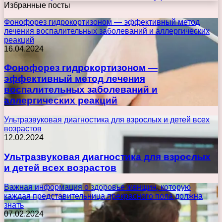
Избранные посты
Фонофорез гидрокортизоном — эффективный метод
лечения воспалительных заболеваний и аллергических
реакций
16.04.2024
Фонофорез гидрокортизоном —
эффективный метод лечения
воспалительных заболеваний и
аллергических реакций
Ультразвуковая диагностика для взрослых и детей всех
возрастов
12.02.2024
Ультразвуковая диагностика для взрослых
и детей всех возрастов
Важная информация о здоровье женщин, которую
каждая представительница прекрасного пола должна
знать
07.02.2024