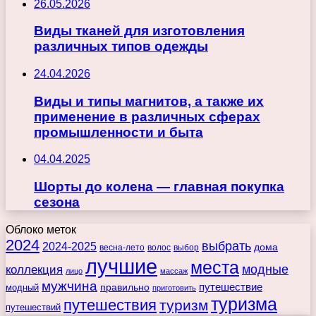
26.05.2026
Виды тканей для изготовления
различных типов одежды
24.04.2026
Виды и типы магнитов, а также их
применение в различных сферах
промышленности и быта
04.04.2025
Шорты до колена — главная покупка
сезона
Облоко меток
2024
выбрать
2024-2025
дома
весна-лето
волос
выбор
лучшие
места
коллекция
модные
лицо
массаж
мужчина
правильно
путешествие
модный
приготовить
туризма
путешествия
туризм
путешествий