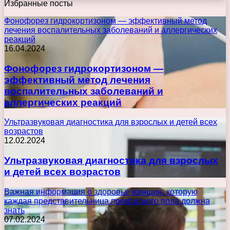
Избранные посты
Фонофорез гидрокортизоном — эффективный метод
лечения воспалительных заболеваний и аллергических
реакций
16.04.2024
Фонофорез гидрокортизоном —
эффективный метод лечения
воспалительных заболеваний и
аллергических реакций
Ультразвуковая диагностика для взрослых и детей всех
возрастов
12.02.2024
Ультразвуковая диагностика для взрослых
и детей всех возрастов
Важная информация о здоровье женщин, которую
каждая представительница прекрасного пола должна
знать
07.02.2024