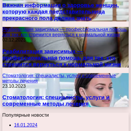
Важная информация о здоровье женщин,
которую каждая представительница
прекрасного пола должна знать
Реабилитация зависимых — профессиональная помощь
для тех, кто стремится вернуться к нормальной жизни
02.12.2023
Реабилитация зависимых —
профессиональная помощь для тех, кто
стремится вернуться к нормальной жизни
Стоматология: специалисты, услуги и современные
методы лечения
23.10.2023
Стоматология: специалисты, услуги и
современные методы лечения
Популярные новости
16.01.2024