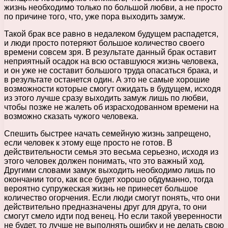
жизнь необходимо только по большой любви, а не просто
по причине того, что, уже пора выходить замуж.
Такой брак все равно в недалеком будущем распадется,
и люди просто потеряют большое количество своего
времени совсем зря. В результате данный брак оставит
неприятный осадок на всю оставшуюся жизнь человека,
и он уже не составит большого труда опасаться брака, и
в результате останется один. А это не самые хорошие
возможности которые смогут ожидать в будущем, исходя
из этого лучше сразу выходить замуж лишь по любви,
чтобы позже не жалеть об израсходованном времени на
возможно сказать чужого человека.
Спешить быстрее начать семейную жизнь запрещено,
если человек к этому еще просто не готов. В
действительности семья это весьма серьезно, исходя из
этого человек должен понимать, что это важный ход.
Другими словами замуж выходить необходимо лишь по
окончании того, как все будет хорошо обдуманно, тогда
вероятно супружеская жизнь не принесет большое
количество огорчения. Если люди смогут понять, что они
действительно предназначены друг для друга, то они
смогут смело идти под венец. Но если такой уверенности
не будет, то лучше не выполнять ошибку и не делать свою