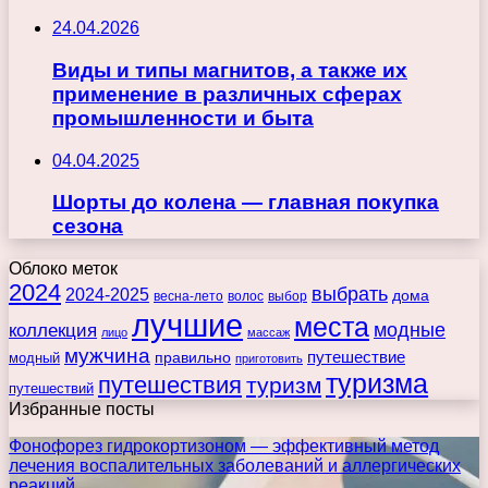
24.04.2026
Виды и типы магнитов, а также их
применение в различных сферах
промышленности и быта
04.04.2025
Шорты до колена — главная покупка
сезона
Облоко меток
2024
выбрать
2024-2025
дома
весна-лето
волос
выбор
лучшие
места
коллекция
модные
лицо
массаж
мужчина
правильно
путешествие
модный
приготовить
туризма
путешествия
туризм
путешествий
Избранные посты
Фонофорез гидрокортизоном — эффективный метод
лечения воспалительных заболеваний и аллергических
реакций