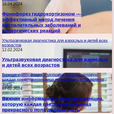
16.04.2024
Фонофорез гидрокортизоном —
эффективный метод лечения
воспалительных заболеваний и
аллергических реакций
Ультразвуковая диагностика для взрослых и детей всех
возрастов
12.02.2024
Ультразвуковая диагностика для взрослых
и детей всех возрастов
Важная информация о здоровье женщин, которую
каждая представительница прекрасного пола должна
знать
07.02.2024
Важная информация о здоровье женщин,
которую каждая представительница
прекрасного пола должна знать