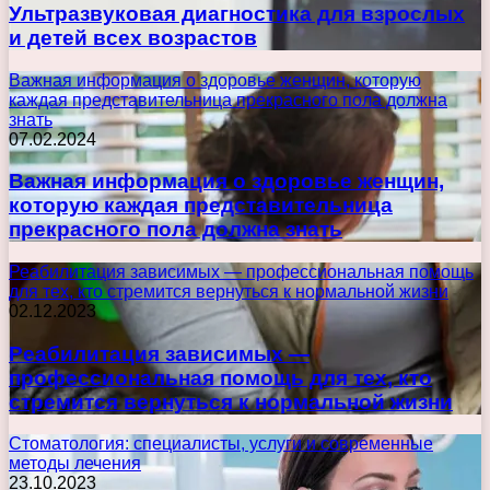
Ультразвуковая диагностика для взрослых
и детей всех возрастов
Важная информация о здоровье женщин, которую
каждая представительница прекрасного пола должна
знать
07.02.2024
Важная информация о здоровье женщин,
которую каждая представительница
прекрасного пола должна знать
Реабилитация зависимых — профессиональная помощь
для тех, кто стремится вернуться к нормальной жизни
02.12.2023
Реабилитация зависимых —
профессиональная помощь для тех, кто
стремится вернуться к нормальной жизни
Стоматология: специалисты, услуги и современные
методы лечения
23.10.2023