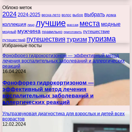
Облоко меток
2024
выбрать
2024-2025
дома
весна-лето
волос
выбор
лучшие
места
коллекция
модные
лицо
массаж
мужчина
правильно
путешествие
модный
приготовить
туризма
путешествия
туризм
путешествий
Избранные посты
Фонофорез гидрокортизоном — эффективный метод
лечения воспалительных заболеваний и аллергических
реакций
16.04.2024
Фонофорез гидрокортизоном —
эффективный метод лечения
воспалительных заболеваний и
аллергических реакций
Ультразвуковая диагностика для взрослых и детей всех
возрастов
12.02.2024