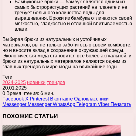
Бамбуковые брюки — бамбук является одним из
самых быстрорастущих растений на планете и не
требует большого количества воды для
выращивания. Брюки из бамбука отличаются своей
мягкостью, гладкостью и отличной впитываемостью
влаги.
Выбирая брюки из натуральных и устойчивых
материалов, вы не только заботитесь о своем комфорте,
но и вносите вклад в сохранение окружающей среды.
Экологическая мода становится все более актуальной, и
брюки из натуральных материалов являются одним из
главных трендов в мире моды на ближайшие годы.
Теги
2024-2025
новинки
трендов
20.01.2025
0
Время чтения: 6 мин.
Facebook
X
Pinterest
Вконтакте
Одноклассники
Messenger
Messenger
WhatsApp
Telegram
Viber
Печатать
ПОХОЖИЕ СТАТЬИ