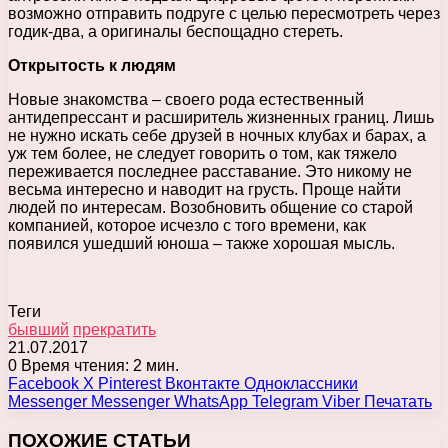
возможно отправить подруге с целью пересмотреть через
годик-два, а оригиналы беспощадно стереть.
Открытость к людям
Новые знакомства – своего рода естественный
антидепрессант и расширитель жизненных границ. Лишь
не нужно искать себе друзей в ночных клубах и барах, а
уж тем более, не следует говорить о том, как тяжело
переживается последнее расставание. Это никому не
весьма интересно и наводит на грусть. Проще найти
людей по интересам. Возобновить общение со старой
компанией, которое исчезло с того времени, как
появился ушедший юноша – также хорошая мысль.
Теги
бывший
прекратить
21.07.2017
0
Время чтения: 2 мин.
Facebook
X
Pinterest
Вконтакте
Одноклассники
Messenger
Messenger
WhatsApp
Telegram
Viber
Печатать
ПОХОЖИЕ СТАТЬИ