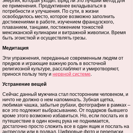
энергия, которая уходит. Вряд ли это лучший метод для
ее применения. Продуктивнее вкладываться в
потребности и улучшения. По сути, в жизни
освободилось место, которое возможно заполнить
достижениями в работе, изучением французского,
плаванием, танцами, постижением тонкостей
мексиканской кулинарии и витражной живописи. Время
быть эгоисткой и осуществлять грезы.
Медитация
Эти упражнения, переданные современным людям от
предков и играющие важную роль в восточной
религиозной культуре, расслабляют и умиротворяют,
принося пользу телу и
нервной системе
.
Устранение вещей
Сейчас данный мужчина стал посторонним человеком, и
ничто не должно о нем напоминать. Зубная щетка,
любимая чашка, забытые рубахи, фотографии в рамках –
все это подлежит выбрасыванию. От подарков бывшего
кроме этого возможно избавиться. Но, если послать их в
путешествие в один конец рука не поднимается,
достаточно просто сложить все в один ящик и послать на
антресоли или в подвал. Цифровые фото и переписки