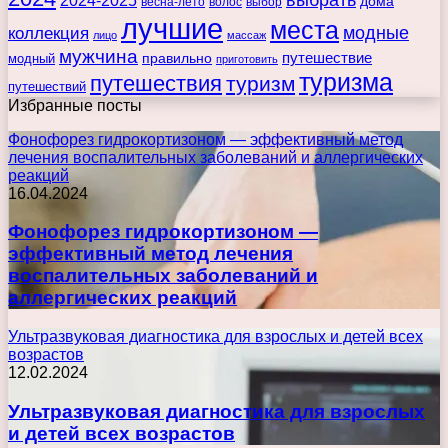
2024-2025
дома
весна-лето
волос
выбор
лучшие
места
коллекция
модные
лицо
массаж
мужчина
правильно
путешествие
модный
приготовить
туризма
путешествия
туризм
путешествий
Избранные посты
Фонофорез гидрокортизоном — эффективный метод
лечения воспалительных заболеваний и аллергических
реакций
16.04.2024
Фонофорез гидрокортизоном —
эффективный метод лечения
воспалительных заболеваний и
аллергических реакций
Ультразвуковая диагностика для взрослых и детей всех
возрастов
12.02.2024
Ультразвуковая диагностика для взрослых
и детей всех возрастов