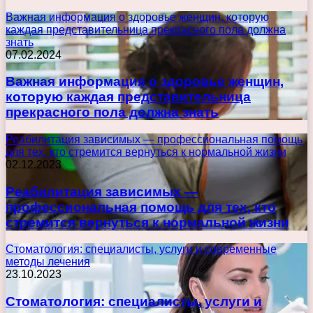
Важная информация о здоровье женщин, которую
каждая представительница прекрасного пола должна
знать
07.02.2024
Важная информация о здоровье женщин,
которую каждая представительница
прекрасного пола должна знать
Реабилитация зависимых — профессиональная помощь
для тех, кто стремится вернуться к нормальной жизни
02.12.2023
Реабилитация зависимых —
профессиональная помощь для тех, кто
стремится вернуться к нормальной жизни
Стоматология: специалисты, услуги и современные
методы лечения
23.10.2023
Стоматология: специалисты, услуги и