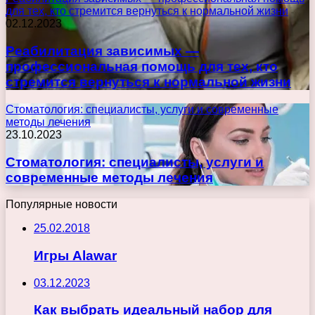
для тех, кто стремится вернуться к нормальной жизни
02.12.2023
Реабилитация зависимых —
профессиональная помощь для тех, кто
стремится вернуться к нормальной жизни
Стоматология: специалисты, услуги и современные
методы лечения
23.10.2023
Стоматология: специалисты, услуги и
современные методы лечения
Популярные новости
25.02.2018
Игры Alawar
03.12.2023
Как выбрать идеальный набор для