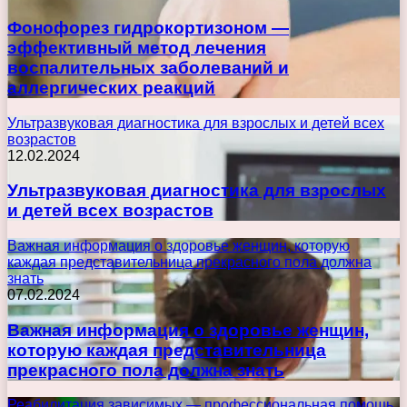
Фонофорез гидрокортизоном —
эффективный метод лечения
воспалительных заболеваний и
аллергических реакций
Ультразвуковая диагностика для взрослых и детей всех
возрастов
12.02.2024
Ультразвуковая диагностика для взрослых
и детей всех возрастов
Важная информация о здоровье женщин, которую
каждая представительница прекрасного пола должна
знать
07.02.2024
Важная информация о здоровье женщин,
которую каждая представительница
прекрасного пола должна знать
Реабилитация зависимых — профессиональная помощь