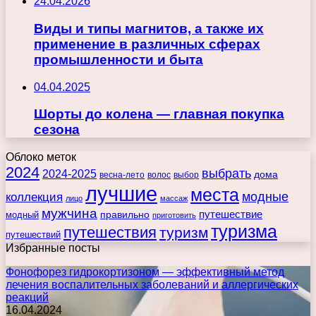
24.04.2026
Виды и типы магнитов, а также их
применение в различных сферах
промышленности и быта
04.04.2025
Шорты до колена — главная покупка
сезона
Облоко меток
2024
выбрать
2024-2025
дома
весна-лето
волос
выбор
лучшие
места
коллекция
модные
лицо
массаж
мужчина
правильно
путешествие
модный
приготовить
туризма
путешествия
туризм
путешествий
Избранные посты
Фонофорез гидрокортизоном — эффективный метод
лечения воспалительных заболеваний и аллергических
реакций
16.04.2024