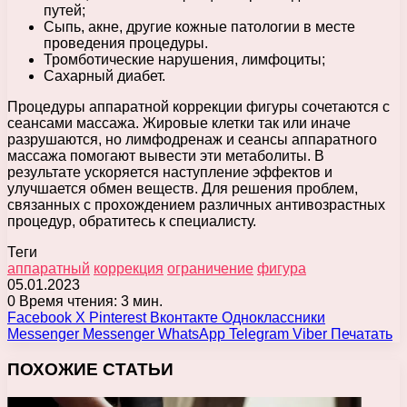
путей;
Сыпь, акне, другие кожные патологии в месте
проведения процедуры.
Тромботические нарушения, лимфоциты;
Сахарный диабет.
Процедуры аппаратной коррекции фигуры сочетаются с
сеансами массажа. Жировые клетки так или иначе
разрушаются, но лимфодренаж и сеансы аппаратного
массажа помогают вывести эти метаболиты. В
результате ускоряется наступление эффектов и
улучшается обмен веществ. Для решения проблем,
связанных с прохождением различных антивозрастных
процедур, обратитесь к специалисту.
Теги
аппаратный
коррекция
ограничение
фигура
05.01.2023
0
Время чтения: 3 мин.
Facebook
X
Pinterest
Вконтакте
Одноклассники
Messenger
Messenger
WhatsApp
Telegram
Viber
Печатать
ПОХОЖИЕ СТАТЬИ