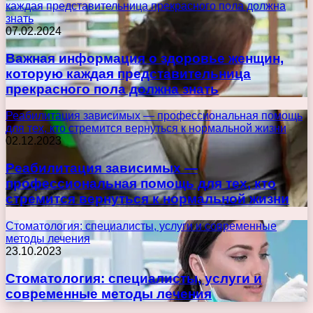
каждая представительница прекрасного пола должна
знать
07.02.2024
Важная информация о здоровье женщин,
которую каждая представительница
прекрасного пола должна знать
Реабилитация зависимых — профессиональная помощь
для тех, кто стремится вернуться к нормальной жизни
02.12.2023
Реабилитация зависимых —
профессиональная помощь для тех, кто
стремится вернуться к нормальной жизни
Стоматология: специалисты, услуги и современные
методы лечения
23.10.2023
Стоматология: специалисты, услуги и
современные методы лечения