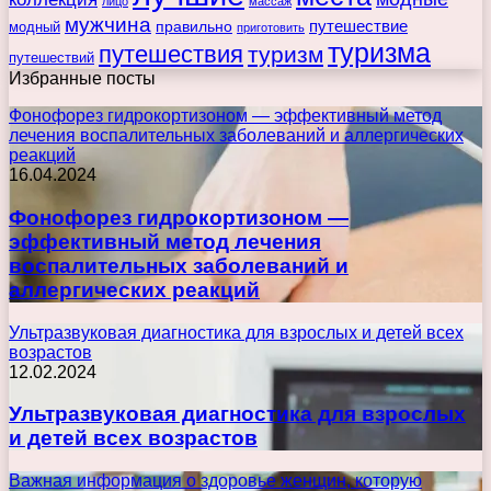
лицо
массаж
мужчина
правильно
путешествие
модный
приготовить
туризма
путешествия
туризм
путешествий
Избранные посты
Фонофорез гидрокортизоном — эффективный метод
лечения воспалительных заболеваний и аллергических
реакций
16.04.2024
Фонофорез гидрокортизоном —
эффективный метод лечения
воспалительных заболеваний и
аллергических реакций
Ультразвуковая диагностика для взрослых и детей всех
возрастов
12.02.2024
Ультразвуковая диагностика для взрослых
и детей всех возрастов
Важная информация о здоровье женщин, которую