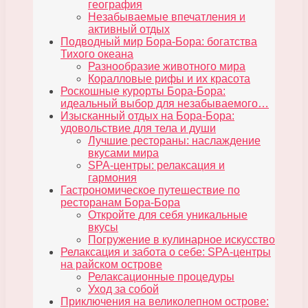
география
Незабываемые впечатления и
активный отдых
Подводный мир Бора-Бора: богатства
Тихого океана
Разнообразие животного мира
Коралловые рифы и их красота
Роскошные курорты Бора-Бора:
идеальный выбор для незабываемого…
Изысканный отдых на Бора-Бора:
удовольствие для тела и души
Лучшие рестораны: наслаждение
вкусами мира
SPA-центры: релаксация и
гармония
Гастрономическое путешествие по
ресторанам Бора-Бора
Откройте для себя уникальные
вкусы
Погружение в кулинарное искусство
Релаксация и забота о себе: SPA-центры
на райском острове
Релаксационные процедуры
Уход за собой
Приключения на великолепном острове: