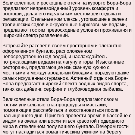
Великолепные и роскошные отели на курорте Бора-Бора
предлагают непревзойденный уровень комфорта и
роскоши, делая его идеальным местом для отдыха и
релаксации. Отельные комплексы, утопающие в зелени
тропических садов и окруженные бирюзовыми водами,
предлагают гостям превосходные условия проживания и
широкий спектр развлечений.
Встречайте рассвет в своем просторном и элегантно
оформленном бунгало, расположенном
непосредственно над водой, и наслаждайтесь
потрясающими видами на лагуну и горы. Изысканные
рестораны, предлагающие изысканную кухню с
местными и международными блюдами, порадуют даже
самых искушенных гурманов. Активный отдых на Бора-
Бора предлагает широкий спектр водных видов спорта,
таких как дайвинг, серфинг и глубоководная рыбалка.
Великолепные отели Бора-Бора предлагают своим
гостям уникальные спа-процедуры и массажи,
помогающие расслабиться и восстановиться после
насыщенного дня. Приятно провести время в бассейне с
видом на океан или восхититься красотой подводного
мира в стеклянном полу вашего бунгало. Вечером гости
могут насладиться романтическим ужином на берегу