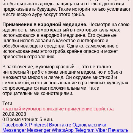
чтобы вызывать дождь, защищаться от злых духов или
предсказывать будущее. Такие истории только усиливают
мистическую ауру вокруг этого гриба.
Применение в народной медицине.
Несмотря на свою
ядовитость, мухомор красный в некоторых культурах
использовался в народной медицине. Его сушеные
шляпки использовали в качестве снотворного и
обезболивающего средства. Однако, самолечение с
использованием этого гриба крайне опасно и может
привести к отравлению.
В заключение, мухомор красный — это не только
интересный гриб с ярким внешним видом, но и объект
множества мифов и легенд. Он окружен мистикой и
символикой, и его использование в различных культурах
сопровождается как положительными, так и
отрицательными коннотациями.
Теги
красный
мухомор
описание
применение
свойства
20.09.2023
0
Время чтения: 5 мин.
Facebook
X
Pinterest
Вконтакте
Одноклассники
Messenger
Messenger
WhatsApp
Telegram
Viber
Печатать