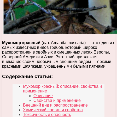
Мухомор красный
(лат. Amanita muscaria) — это один из
самых известных видов грибов, который широко
распространен в хвойных и смешанных лесах Европы,
Северной Америки и Азии. Этот гриб привлекает
внимание своим необычным внешним видом — яркими
красными шляпками, украшенными белыми пятнами.
Содержание статьи:
Мухомор красный: описание, свойства и
применение
Описание
Свойства и применение
Внешний вид и распространение
Химический состав и свойства
Токсичность и опасность