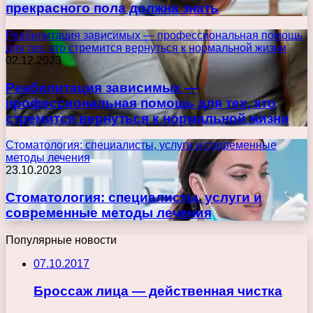
прекрасного пола должна знать
Реабилитация зависимых — профессиональная помощь
для тех, кто стремится вернуться к нормальной жизни
02.12.2023
Реабилитация зависимых —
профессиональная помощь для тех, кто
стремится вернуться к нормальной жизни
Стоматология: специалисты, услуги и современные
методы лечения
23.10.2023
Стоматология: специалисты, услуги и
современные методы лечения
Популярные новости
07.10.2017
Броссаж лица — действенная чистка