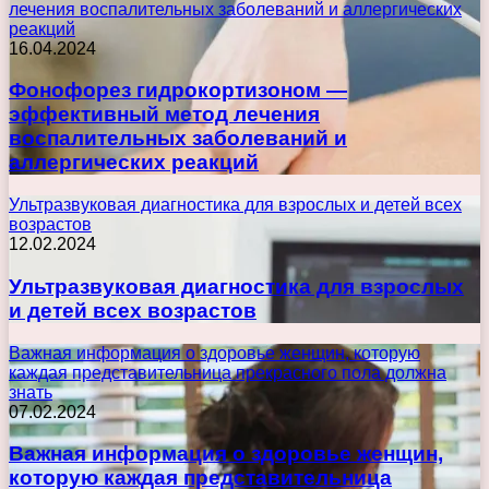
лечения воспалительных заболеваний и аллергических
реакций
16.04.2024
Фонофорез гидрокортизоном —
эффективный метод лечения
воспалительных заболеваний и
аллергических реакций
Ультразвуковая диагностика для взрослых и детей всех
возрастов
12.02.2024
Ультразвуковая диагностика для взрослых
и детей всех возрастов
Важная информация о здоровье женщин, которую
каждая представительница прекрасного пола должна
знать
07.02.2024
Важная информация о здоровье женщин,
которую каждая представительница