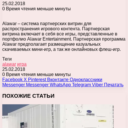
25.02.2018
0
Время чтения меньше минуты
Alawar – система партнерских витрин для
распространения игрового контента. Партнерская
витрина включает в себя все игры, представленные в
портфолио Alawar Entertainment. Партнерская программа
Alawar предполагает размещение казуальных
скачиваемых мини-игр, а так же онлайновых флеш-игр.
Теги
alawar
игра
25.02.2018
0
Время чтения меньше минуты
Facebook
X
Pinterest
Вконтакте
Одноклассники
Messenger
Messenger
WhatsApp
Telegram
Viber
Печатать
ПОХОЖИЕ СТАТЬИ