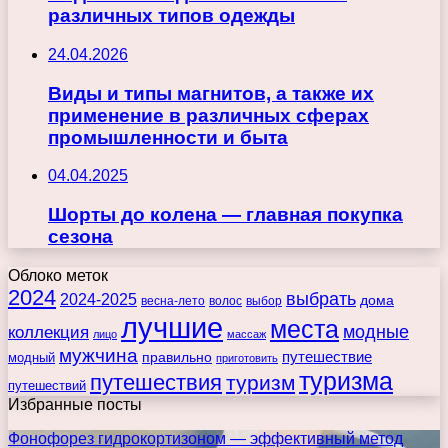
различных типов одежды
24.04.2026
Виды и типы магнитов, а также их
применение в различных сферах
промышленности и быта
04.04.2025
Шорты до колена — главная покупка
сезона
Облоко меток
2024
выбрать
2024-2025
дома
весна-лето
волос
выбор
лучшие
места
коллекция
модные
лицо
массаж
мужчина
правильно
путешествие
модный
приготовить
туризма
путешествия
туризм
путешествий
Избранные посты
Фонофорез гидрокортизоном — эффективный метод