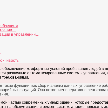
реблением
авлении…
зации в управлении…
а
тойчивость
о обеспечение комфортных условий пребывания людей в п
тся различные автоматизированные системы управления, к
и требованиями.
 такие функции, как сбор и анализ данных, управление ра
аварийных ситуаций. Она позволяет оперативно реагироват
ения.
ой частью современных умных зданий, которые предоставл
аты на обслуживание и ремонт систем, а также повысить их