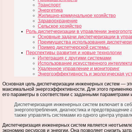
Транспорт
Энергетика
Жилищно-коммунальное хозяйство
Здравоохранение
Сельское хозяйство
Роль диспетчеризации в управлении энергопот
Основные задачи диспетчеризации в упр
Преимущества использования диспетчери
Пример диспетчерской системы:
Перспективы развития и новые технологии
Интеграция с другими системами
Использование искусственного интеллект
Удаленное управление и мониторинг
Энергоэффективность и экологическая ус
Основная цель диспетчеризации инженерных систем — эт
максимальной энергоэффективности. Для этого применяю
его параметры в соответствии с заданными параметрами 
Диспетчеризация инженерных систем включает в себя
энергопотребления, диагностика и предотвращение 
также управлять системами из одного центра управл
Диспетчеризация инженерных систем является неотъемлем
экономию ресурсов и энергии. Она позволяет снизить затр