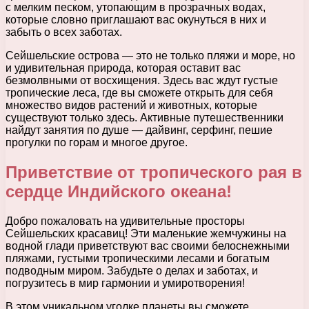
с мелким песком, утопающим в прозрачных водах,
которые словно приглашают вас окунуться в них и
забыть о всех заботах.
Сейшельские острова — это не только пляжи и море, но
и удивительная природа, которая оставит вас
безмолвными от восхищения. Здесь вас ждут густые
тропические леса, где вы сможете открыть для себя
множество видов растений и животных, которые
существуют только здесь. Активные путешественники
найдут занятия по душе — дайвинг, серфинг, пешие
прогулки по горам и многое другое.
Приветствие от тропического рая в
сердце Индийского океана!
Добро пожаловать на удивительные просторы
Сейшельских красавиц! Эти маленькие жемчужины на
водной глади приветствуют вас своими белоснежными
пляжами, густыми тропическими лесами и богатым
подводным миром. Забудьте о делах и заботах, и
погрузитесь в мир гармонии и умиротворения!
В этом уникальном уголке планеты вы сможете