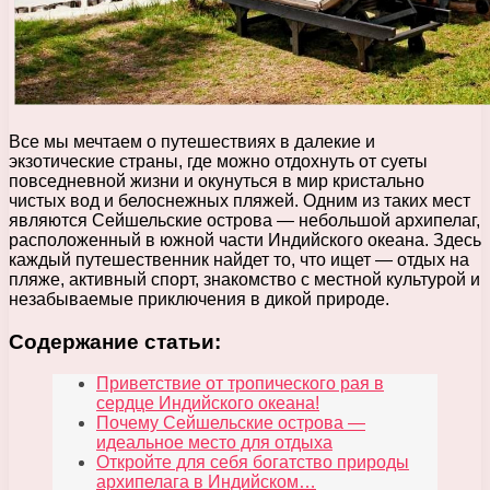
Все мы мечтаем о путешествиях в далекие и
экзотические страны, где можно отдохнуть от суеты
повседневной жизни и окунуться в мир кристально
чистых вод и белоснежных пляжей. Одним из таких мест
являются Сейшельские острова — небольшой архипелаг,
расположенный в южной части Индийского океана. Здесь
каждый путешественник найдет то, что ищет — отдых на
пляже, активный спорт, знакомство с местной культурой и
незабываемые приключения в дикой природе.
Содержание статьи:
Приветствие от тропического рая в
сердце Индийского океана!
Почему Сейшельские острова —
идеальное место для отдыха
Откройте для себя богатство природы
архипелага в Индийском…