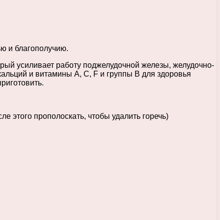
ью и благополучию.
орый усиливает работу поджелудочной железы, желудочно-
альций и витамины A, C, F и группы B для здоровья
приготовить.
ле этого прополоскать, чтобы удалить горечь)