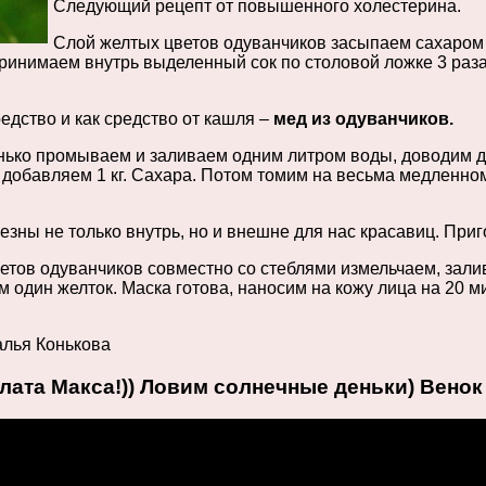
Следующий рецепт от повышенного холестерина.
Слой желтых цветов одуванчиков засыпаем сахаром и
Принимаем внутрь выделенный сок по столовой ложке 3 раза
дство и как средство от кашля –
мед из одуванчиков.
нько промываем и заливаем одним литром воды, доводим до 
 добавляем 1 кг. Сахара. Потом томим на весьма медленно
езны не только внутрь, но и внешне для нас красавиц. При
етов одуванчиков совместно со стеблями измельчаем, зали
м один желток. Маска готова, наносим на кожу лица на 20 м
алья Конькова
лата Макса!)) Ловим солнечные деньки) Венок