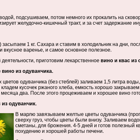
одой, подсушиваем, потом немного их прокалить на сково
зирует желудочно-кишечный тракт, и за счет задержание ин
и) засыпаем 1 кг. Сахара и ставим в холодильник на дни, по
и вкусное варенье, и самое основное полезное.
й деятельности, приготовим лекарственное
вино и
квас из
 вино из одуванчика.
 цветов одуванчика (без стеблей) заливаем 1,5 литра воды
кладем кусочек ржаного хлеба, емкость хорошо закрываем
 месяца два. После этого процеживаем и хорошее вино гото
 из одуванчик.
В марлю завязываем желтые цветы одуванчика (проп
сверху груз, чтобы цветы были внизу. Заливаем водо
сметаны, для брожения. 4-5 дней и готов полезный к
похудению и хорошей работы печени.