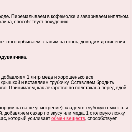
роде. Перемалываем в кофемолке и завариваем кипятком.
улина, способствует похудению.
сле этого добываем, ставим на огонь, доводим до кипения
 одуванчика
.
, добавляем 1 литр меда и хорошенько все
 крышкой и вставляем трубочку. Оставляем бродить
во. Принимаем, как лекарство по полстакана перед едой.
орции на ваше усмотрение), кладем в глубокую емкость и
й, добавляем сахар по вкусу или меда, 1 столовую ложку
вас, который усиливает
обмен веществ
, способствует