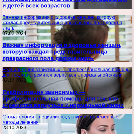
и детей всех возрастов
Важная информация о здоровье женщин, которую
каждая представительница прекрасного пола должна
знать
07.02.2024
Важная информация о здоровье женщин,
которую каждая представительница
прекрасного пола должна знать
Реабилитация зависимых — профессиональная помощь
для тех, кто стремится вернуться к нормальной жизни
02.12.2023
Реабилитация зависимых —
профессиональная помощь для тех, кто
стремится вернуться к нормальной жизни
Стоматология: специалисты, услуги и современные
методы лечения
23.10.2023