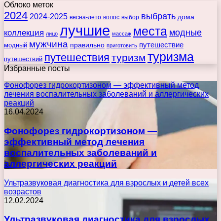
Облоко меток
2024
выбрать
2024-2025
дома
весна-лето
волос
выбор
лучшие
места
коллекция
модные
лицо
массаж
мужчина
правильно
путешествие
модный
приготовить
туризма
путешествия
туризм
путешествий
Избранные посты
Фонофорез гидрокортизоном — эффективный метод
лечения воспалительных заболеваний и аллергических
реакций
16.04.2024
Фонофорез гидрокортизоном —
эффективный метод лечения
воспалительных заболеваний и
аллергических реакций
Ультразвуковая диагностика для взрослых и детей всех
возрастов
12.02.2024
Ультразвуковая диагностика для взрослых