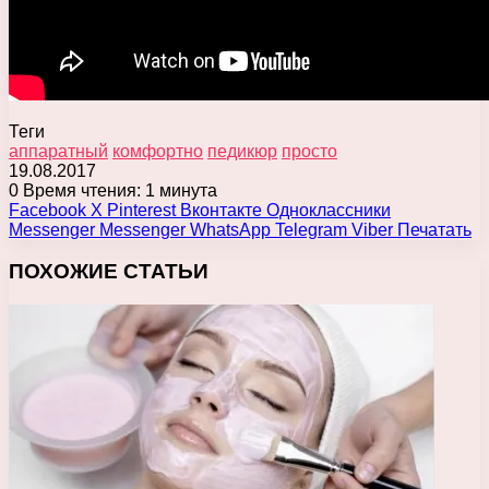
Теги
аппаратный
комфортно
педикюр
просто
19.08.2017
0
Время чтения: 1 минута
Facebook
X
Pinterest
Вконтакте
Одноклассники
Messenger
Messenger
WhatsApp
Telegram
Viber
Печатать
ПОХОЖИЕ СТАТЬИ