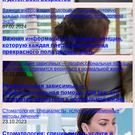
Важная информация о здоровье женщин, которую
каждая представительница прекрасного пола должна
знать
07.02.2024
Важная информация о здоровье женщин,
которую каждая представительница
прекрасного пола должна знать
Реабилитация зависимых — профессиональная помощь
для тех, кто стремится вернуться к нормальной жизни
02.12.2023
Реабилитация зависимых —
профессиональная помощь для тех, кто
стремится вернуться к нормальной жизни
Стоматология: специалисты, услуги и современные
методы лечения
23.10.2023
Стоматология: специалисты, услуги и