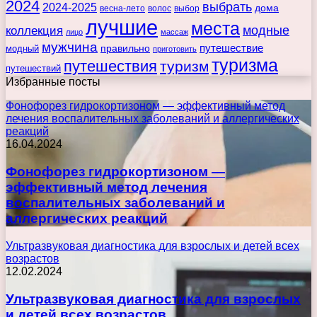
2024
выбрать
2024-2025
дома
весна-лето
волос
выбор
лучшие
места
коллекция
модные
лицо
массаж
мужчина
правильно
путешествие
модный
приготовить
туризма
путешествия
туризм
путешествий
Избранные посты
Фонофорез гидрокортизоном — эффективный метод
лечения воспалительных заболеваний и аллергических
реакций
16.04.2024
Фонофорез гидрокортизоном —
эффективный метод лечения
воспалительных заболеваний и
аллергических реакций
Ультразвуковая диагностика для взрослых и детей всех
возрастов
12.02.2024
Ультразвуковая диагностика для взрослых
и детей всех возрастов