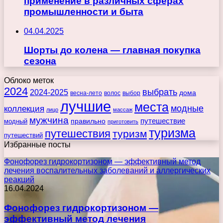
применение в различных сферах
промышленности и быта
04.04.2025
Шорты до колена — главная покупка
сезона
Облоко меток
2024
выбрать
2024-2025
дома
весна-лето
волос
выбор
лучшие
места
коллекция
модные
лицо
массаж
мужчина
правильно
путешествие
модный
приготовить
туризма
путешествия
туризм
путешествий
Избранные посты
Фонофорез гидрокортизоном — эффективный метод
лечения воспалительных заболеваний и аллергических
реакций
16.04.2024
Фонофорез гидрокортизоном —
эффективный метод лечения