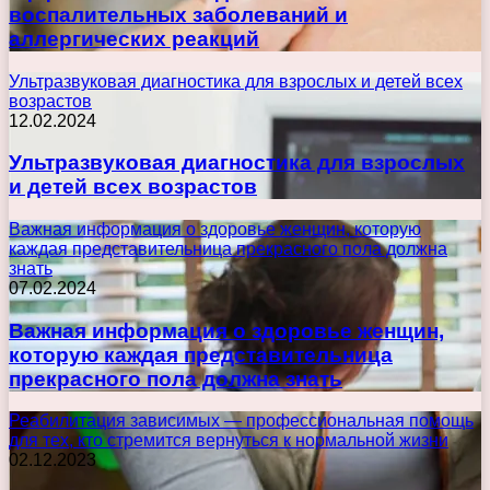
воспалительных заболеваний и
аллергических реакций
Ультразвуковая диагностика для взрослых и детей всех
возрастов
12.02.2024
Ультразвуковая диагностика для взрослых
и детей всех возрастов
Важная информация о здоровье женщин, которую
каждая представительница прекрасного пола должна
знать
07.02.2024
Важная информация о здоровье женщин,
которую каждая представительница
прекрасного пола должна знать
Реабилитация зависимых — профессиональная помощь
для тех, кто стремится вернуться к нормальной жизни
02.12.2023