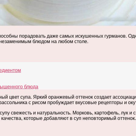
пособны порадовать даже самых искушенных гурманов. Одни
о незаменимым блюдом на любом столе.
редиентом
асыщенного блюда
енный цвет супа. Яркий оранжевый оттенок создает ассоци
к рассольника с рисом пробуждает вкусовые рецепторы и о
упу свежесть и натуральность. Морковь, картофель, лук и 
качества, которые добавляют в суп неповторимый оттенок. 