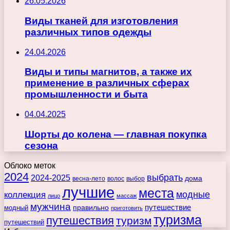
26.05.2026
Виды тканей для изготовления
различных типов одежды
24.04.2026
Виды и типы магнитов, а также их
применение в различных сферах
промышленности и быта
04.04.2025
Шорты до колена — главная покупка
сезона
Облоко меток
2024
выбрать
2024-2025
дома
весна-лето
волос
выбор
лучшие
места
коллекция
модные
лицо
массаж
мужчина
правильно
путешествие
модный
приготовить
туризма
путешествия
туризм
путешествий