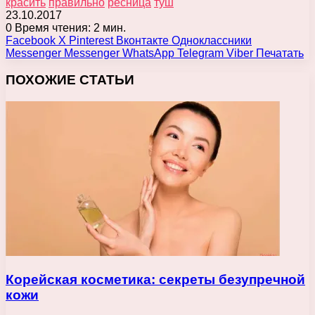
красить
правильно
ресница
туш
23.10.2017
0
Время чтения: 2 мин.
Facebook
X
Pinterest
Вконтакте
Одноклассники
Messenger
Messenger
WhatsApp
Telegram
Viber
Печатать
ПОХОЖИЕ СТАТЬИ
Корейская косметика: секреты безупречной
кожи