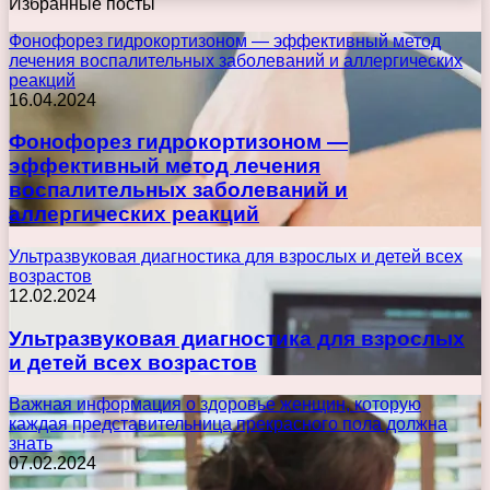
Избранные посты
Фонофорез гидрокортизоном — эффективный метод
лечения воспалительных заболеваний и аллергических
реакций
16.04.2024
Фонофорез гидрокортизоном —
эффективный метод лечения
воспалительных заболеваний и
аллергических реакций
Ультразвуковая диагностика для взрослых и детей всех
возрастов
12.02.2024
Ультразвуковая диагностика для взрослых
и детей всех возрастов
Важная информация о здоровье женщин, которую
каждая представительница прекрасного пола должна
знать
07.02.2024