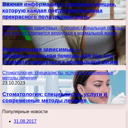
Важная информация о здоровье женщин,
которую каждая представительница
прекрасного пола должна знать
Реабилитация зависимых — профессиональная помощь
для тех, кто стремится вернуться к нормальной жизни
02.12.2023
Реабилитация зависимых —
профессиональная помощь для тех, кто
стремится вернуться к нормальной жизни
Стоматология: специалисты, услуги и современные
методы лечения
23.10.2023
Стоматология: специалисты, услуги и
современные методы лечения
Популярные новости
31.08.2017