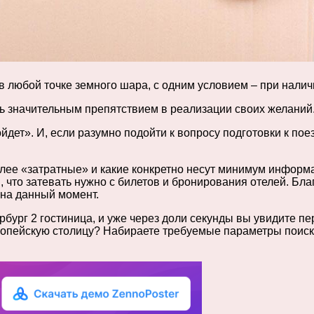
в любой точке земного шара, с одним условием – при нали
ть значительным препятствием в реализации своих желаний
йдет». И, если разумно подойти к вопросу подготовки к поез
лее «затратные» и какие конкретно несут минимум информа
и, что затевать нужно с билетов и бронирования отелей. Б
на данный момент.
рбург 2 гостиница, и уже через доли секунды вы увидите п
ропейскую столицу? Набираете требуемые параметры поиска