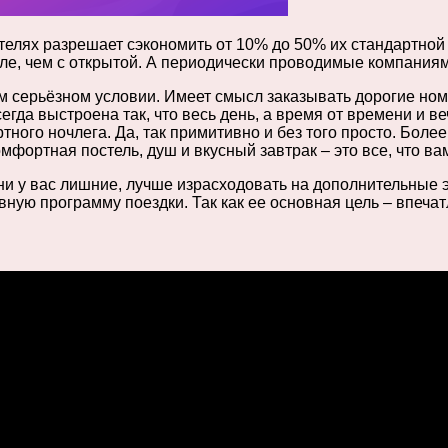
отелях разрешает сэкономить от 10% до 50% их стандартно
евле, чем с открытой. А периодически проводимые компания
ном серьёзном условии. Имеет смысл заказывать дорогие но
гда выстроена так, что весь день, а время от времени и в
ного ночлега. Да, так примитивно и без того просто. Более
мфортная постель, душ и вкусный завтрак – это все, что ва
ни у вас лишние, лучше израсходовать на дополнительные э
ную программу поездки. Так как ее основная цель – впечат