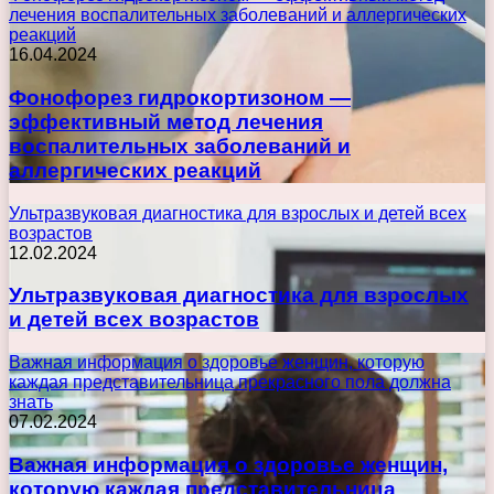
лечения воспалительных заболеваний и аллергических
реакций
16.04.2024
Фонофорез гидрокортизоном —
эффективный метод лечения
воспалительных заболеваний и
аллергических реакций
Ультразвуковая диагностика для взрослых и детей всех
возрастов
12.02.2024
Ультразвуковая диагностика для взрослых
и детей всех возрастов
Важная информация о здоровье женщин, которую
каждая представительница прекрасного пола должна
знать
07.02.2024
Важная информация о здоровье женщин,
которую каждая представительница