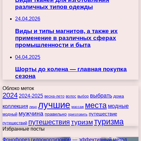
различных типов одежды
24.04.2026
Виды и типы магнитов, а также их
применение в различных сферах
промышленности и быта
04.04.2025
Шорты до колена — главная покупка
сезона
Облоко меток
2024
выбрать
2024-2025
дома
весна-лето
волос
выбор
лучшие
места
коллекция
модные
лицо
массаж
мужчина
правильно
путешествие
модный
приготовить
туризма
путешествия
туризм
путешествий
Избранные посты
Фонофорез гидрокортизоном — эффективный метод