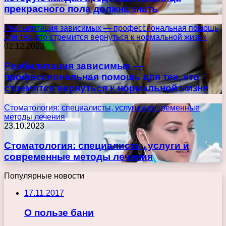
прекрасного пола должна знать
Реабилитация зависимых — профессиональная помощь
для тех, кто стремится вернуться к нормальной жизни
02.12.2023
Реабилитация зависимых —
профессиональная помощь для тех, кто
стремится вернуться к нормальной жизни
Стоматология: специалисты, услуги и современные
методы лечения
23.10.2023
Стоматология: специалисты, услуги и
современные методы лечения
Популярные новости
17.11.2017
О пользе бани