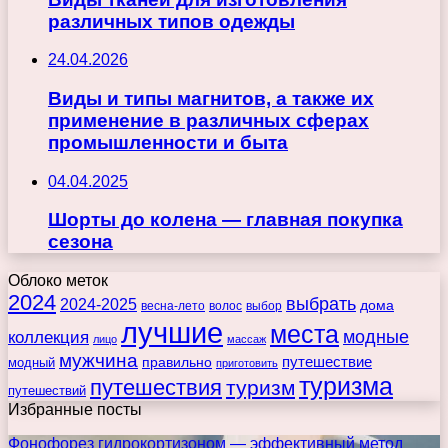
различных типов одежды
24.04.2026
Виды и типы магнитов, а также их
применение в различных сферах
промышленности и быта
04.04.2025
Шорты до колена — главная покупка
сезона
Облоко меток
2024
выбрать
2024-2025
дома
весна-лето
волос
выбор
лучшие
места
коллекция
модные
лицо
массаж
мужчина
правильно
путешествие
модный
приготовить
туризма
путешествия
туризм
путешествий
Избранные посты
Фонофорез гидрокортизоном — эффективный метод