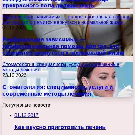
прекрасного пола должна знать
Реабилитация зависимых — профессиональная помощь
для тех, кто стремится вернуться к нормальной жизни
02.12.2023
Реабилитация зависимых —
профессиональная помощь для тех, кто
стремится вернуться к нормальной жизни
Стоматология: специалисты, услуги и современные
методы лечения
23.10.2023
Стоматология: специалисты, услуги и
современные методы лечения
Популярные новости
01.12.2017
Как вкусно приготовить печень