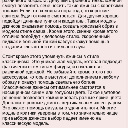
различного возраста. Девушки стройного телосложения
смогут позволить себе носить такие джинсы с короткими
топами. Если это холодная пора года, то короткие
свитера будут отлично смотреться. Для других хорошо
подойдут длинные туники и кардиганы. Такая модель
джинсов оказывает помощь создать красивый образ в
модном стиле casual. Кроме этого, скинни кроме этого
отлично подойдут к деловому стилю. Укороченный
пиджак и большой тонкий каблук окажут помощь в
создании элегантного и стильного лука.
Стоит кроме этого упомянуть джинсы в стиле
классицизма. Это уникальная модель, которая подходит
фактически всем типам фигуры, и сочетаются с
различной одеждой. Не забывайте кроме этого про
аксессуары, которые выступят дополнением к любому
образу и окажут помощь сделать его богаче.
Классические джинсы оптимальнее смотрятся в
насыщенном синем или голубом цвете. Такое цветовое
решение позволяет комбинировать разные яркие цвета.
Дополните ровные джинсы вертикальным аксессуаром.
Это окажет помощь визуально удлинить ноги. Многие
модные критики уверены в том, что значительно чаще
при выборе джинсов выбор падает именно на
классическую модель.