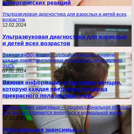
аллергических реакций
Ультразвуковая диагностика для взрослых и детей всех
возрастов
12.02.2024
Ультразвуковая диагностика для взрослых
и детей всех возрастов
Важная информация о здоровье женщин, которую
каждая представительница прекрасного пола должна
знать
07.02.2024
Важная информация о здоровье женщин,
которую каждая представительница
прекрасного пола должна знать
Реабилитация зависимых — профессиональная помощь
для тех, кто стремится вернуться к нормальной жизни
02.12.2023
Реабилитация зависимых —