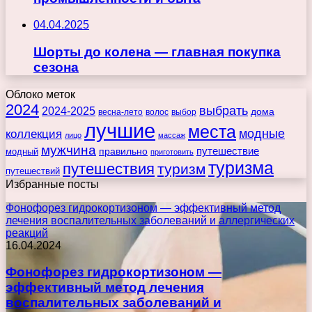
04.04.2025
Шорты до колена — главная покупка
сезона
Облоко меток
2024
выбрать
2024-2025
дома
весна-лето
волос
выбор
лучшие
места
коллекция
модные
лицо
массаж
мужчина
правильно
путешествие
модный
приготовить
туризма
путешествия
туризм
путешествий
Избранные посты
Фонофорез гидрокортизоном — эффективный метод
лечения воспалительных заболеваний и аллергических
реакций
16.04.2024
Фонофорез гидрокортизоном —
эффективный метод лечения
воспалительных заболеваний и