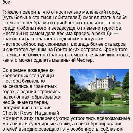
бои.
Тяжело поверить, что относительно маленький город
(чуть больше ста тысяч обитателей) смог впитать в себя
столько своеобразия и приобрести столь известность
среди любопытного и вездесущего племени туристов.
Честер и на самом деле весьма красив, а река Ди —
красива и располагает к лодочным прогулкам.
Честерский зоопарк занимает площадь более ста акров
и считается лучшим на Британских островах. Кроме того
столица не может похвастать семью тысячами животных,
как это может сделать маленький Честер.
Со времен возведения
крепостных стен улицы
Честера буквально
высекались в гранитных
горах, а здания строились
на колоннах, образовывая
необычные галереи,
получившие названия
Chester Rows. На данный
момент в этих галереях уютно устроились всевозможные
магазины и сувенирные лавки, а сайты бронирования
отелей выгодно освещают эту особенность, соблазняя