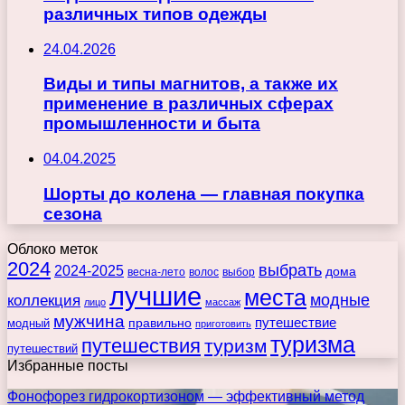
различных типов одежды
24.04.2026
Виды и типы магнитов, а также их
применение в различных сферах
промышленности и быта
04.04.2025
Шорты до колена — главная покупка
сезона
Облоко меток
2024
выбрать
2024-2025
дома
весна-лето
волос
выбор
лучшие
места
коллекция
модные
лицо
массаж
мужчина
правильно
путешествие
модный
приготовить
туризма
путешествия
туризм
путешествий
Избранные посты
Фонофорез гидрокортизоном — эффективный метод