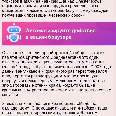
туристов видами на нависающие над Chester Rows
верхними этажами и мансардами средневековых
фахверковых домиков, за черно-белую гамму фасадов
получивших прозвище «честерских сорок».
Отличается неординарной красотой собор — из всех
памятников британского Средневековья это один
из самых впечатляющих, неудивительно, что он стал
главной городской достопримечательностью. С 907 года
данный англиканский храм много раз перестраивался
и подвергался реконструкциям, что не преминуло
обернуться неимоверным смешением стилей разных
эпох. Розоватые стенки храма, когда-то бывшие
красными, внутри строения сменяются на зелено-серые
мозаики.
Уникальна хранящаяся в храме икона «Мадонна
с младенцем». С помощью акварели и китайской туши
она выполнена тирольским художником Элиасом