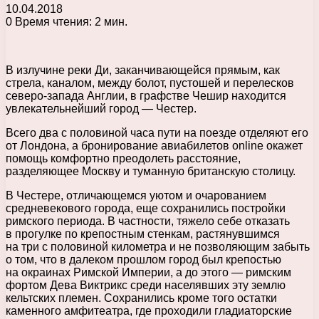
10.04.2018
0
Время чтения: 2 мин.
В излучине реки Ди, заканчивающейся прямым, как
стрела, каналом, между болот, пустошей и перелесков
северо-запада Англии, в графстве Чешир находится
увлекательнейший город — Честер.
Всего два с половиной часа пути на поезде отделяют его
от Лондона, а бронирование авиабилетов online окажет
помощь комфортно преодолеть расстояние,
разделяющее Москву и туманную британскую столицу.
В Честере, отличающемся уютом и очарованием
средневекового города, еще сохранились постройки
римского периода. В частности, тяжело себе отказать
в прогулке по крепостным стенкам, растянувшимся
на три с половиной километра и не позволяющим забыть
о том, что в далеком прошлом город был крепостью
на окраинах Римской Империи, а до этого — римским
фортом Дева Виктрикс среди населявших эту землю
кельтских племен. Сохранились кроме того остатки
каменного амфитеатра, где проходили гладиаторские