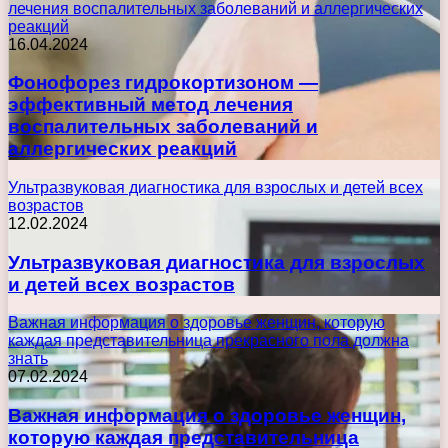
лечения воспалительных заболеваний и аллергических
реакций
16.04.2024
Фонофорез гидрокортизоном —
эффективный метод лечения
воспалительных заболеваний и
аллергических реакций
Ультразвуковая диагностика для взрослых и детей всех
возрастов
12.02.2024
Ультразвуковая диагностика для взрослых
и детей всех возрастов
Важная информация о здоровье женщин, которую
каждая представительница прекрасного пола должна
знать
07.02.2024
Важная информация о здоровье женщин,
которую каждая представительница