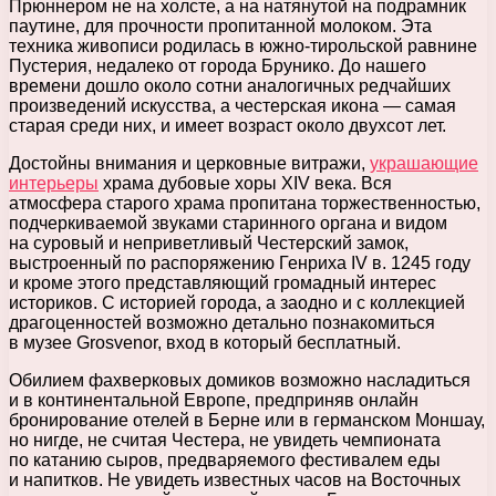
Прюннером не на холсте, а на натянутой на подрамник
паутине, для прочности пропитанной молоком. Эта
техника живописи родилась в южно-тирольской равнине
Пустерия, недалеко от города Брунико. До нашего
времени дошло около сотни аналогичных редчайших
произведений искусства, а честерская икона — самая
старая среди них, и имеет возраст около двухсот лет.
Достойны внимания и церковные витражи,
украшающие
интерьеры
храма дубовые хоры XIV века. Вся
атмосфера старого храма пропитана торжественностью,
подчеркиваемой звуками старинного органа и видом
на суровый и неприветливый Честерский замок,
выстроенный по распоряжению Генриха IV в. 1245 году
и кроме этого представляющий громадный интерес
историков. С историей города, а заодно и с коллекцией
драгоценностей возможно детально познакомиться
в музее Grosvenor, вход в который бесплатный.
Обилием фахверковых домиков возможно насладиться
и в континентальной Европе, предприняв онлайн
бронирование отелей в Берне или в германском Моншау,
но нигде, не считая Честера, не увидеть чемпионата
по катанию сыров, предваряемого фестивалем еды
и напитков. Не увидеть известных часов на Восточных