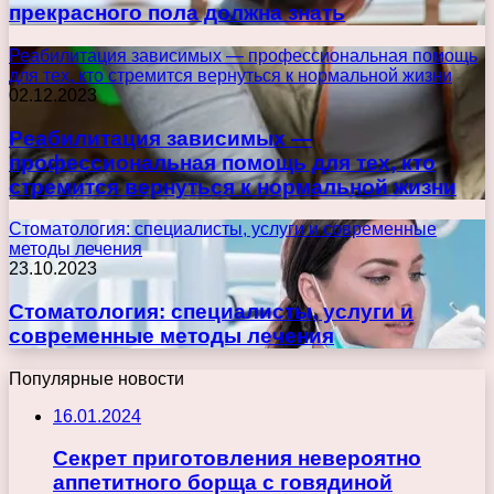
прекрасного пола должна знать
Реабилитация зависимых — профессиональная помощь
для тех, кто стремится вернуться к нормальной жизни
02.12.2023
Реабилитация зависимых —
профессиональная помощь для тех, кто
стремится вернуться к нормальной жизни
Стоматология: специалисты, услуги и современные
методы лечения
23.10.2023
Стоматология: специалисты, услуги и
современные методы лечения
Популярные новости
16.01.2024
Секрет приготовления невероятно
аппетитного борща с говядиной