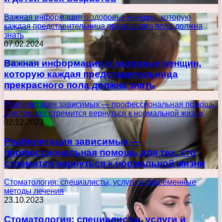
Важная информация о здоровье женщин, которую
каждая представительница прекрасного пола должна
знать
07.02.2024
Важная информация о здоровье женщин,
которую каждая представительница
прекрасного пола должна знать
Реабилитация зависимых — профессиональная помощь
для тех, кто стремится вернуться к нормальной жизни
02.12.2023
Реабилитация зависимых —
профессиональная помощь для тех, кто
стремится вернуться к нормальной жизни
Стоматология: специалисты, услуги и современные
методы лечения
23.10.2023
Стоматология: специалисты, услуги и