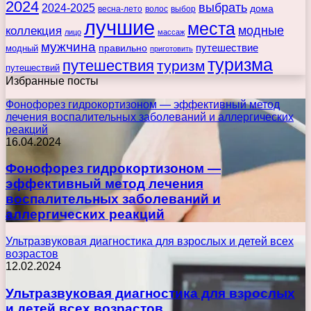
2024
выбрать
2024-2025
дома
весна-лето
волос
выбор
лучшие
места
коллекция
модные
лицо
массаж
мужчина
правильно
путешествие
модный
приготовить
туризма
путешествия
туризм
путешествий
Избранные посты
Фонофорез гидрокортизоном — эффективный метод
лечения воспалительных заболеваний и аллергических
реакций
16.04.2024
Фонофорез гидрокортизоном —
эффективный метод лечения
воспалительных заболеваний и
аллергических реакций
Ультразвуковая диагностика для взрослых и детей всех
возрастов
12.02.2024
Ультразвуковая диагностика для взрослых
и детей всех возрастов