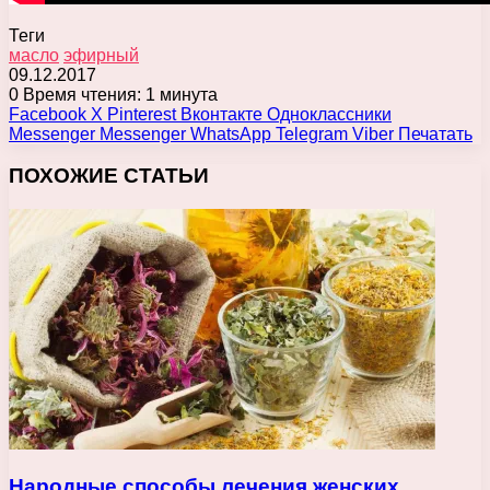
Теги
масло
эфирный
09.12.2017
0
Время чтения: 1 минута
Facebook
X
Pinterest
Вконтакте
Одноклассники
Messenger
Messenger
WhatsApp
Telegram
Viber
Печатать
ПОХОЖИЕ СТАТЬИ
Народные способы лечения женских