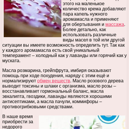
этого на маленькое
количество крема добавляют
пара капель нужного
аромамасла и применяют
для обертывания и
массажа
.
Более детально, как
использовать различные
виды масел в той или другой
ситуации вы имеете возможность определить тут. Так как
у каждого аромамасла есть свой уникальный
темперамент – холодный как у лаванды или горячий как у
муската.
Масла розмарина, грейпфрута, имбиря оказывают
помощь при ходе похудения, наряду с этим ещё и
нормализируют
обмен веществ
. Масло розового дерева
выводит токсины и шлаки с организма, масло розы –
восстанавливает гормональный баланс, масла
эвкалипта, гвоздики, лаванды являются хорошими
антисептиками, а масла пачули, коммифоры –
противогрибковыми средствами.
В наше время
приобрести за
недорого