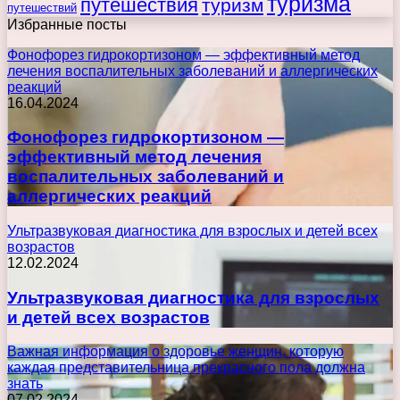
туризма
путешествия
туризм
путешествий
Избранные посты
Фонофорез гидрокортизоном — эффективный метод
лечения воспалительных заболеваний и аллергических
реакций
16.04.2024
Фонофорез гидрокортизоном —
эффективный метод лечения
воспалительных заболеваний и
аллергических реакций
Ультразвуковая диагностика для взрослых и детей всех
возрастов
12.02.2024
Ультразвуковая диагностика для взрослых
и детей всех возрастов
Важная информация о здоровье женщин, которую
каждая представительница прекрасного пола должна
знать
07.02.2024