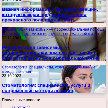
Важная информация о здоровье женщин,
которую каждая представительница
прекрасного пола должна знать
Реабилитация зависимых — профессиональная помощь
для тех, кто стремится вернуться к нормальной жизни
02.12.2023
Реабилитация зависимых —
профессиональная помощь для тех, кто
стремится вернуться к нормальной жизни
Стоматология: специалисты, услуги и современные
методы лечения
23.10.2023
Стоматология: специалисты, услуги и
современные методы лечения
Популярные новости