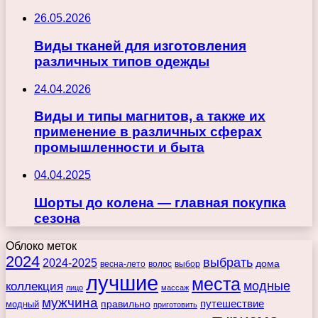
26.05.2026
Виды тканей для изготовления
различных типов одежды
24.04.2026
Виды и типы магнитов, а также их
применение в различных сферах
промышленности и быта
04.04.2025
Шорты до колена — главная покупка
сезона
Облоко меток
2024
выбрать
2024-2025
дома
весна-лето
волос
выбор
лучшие
места
коллекция
модные
лицо
массаж
мужчина
правильно
путешествие
модный
приготовить