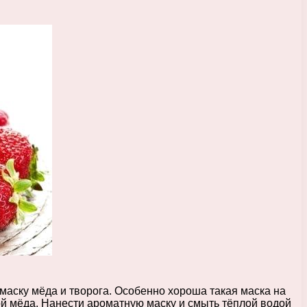
маску мёда и творога. Особенно хороша такая маска на
й мёда. Нанести ароматную маску и смыть тёплой водой