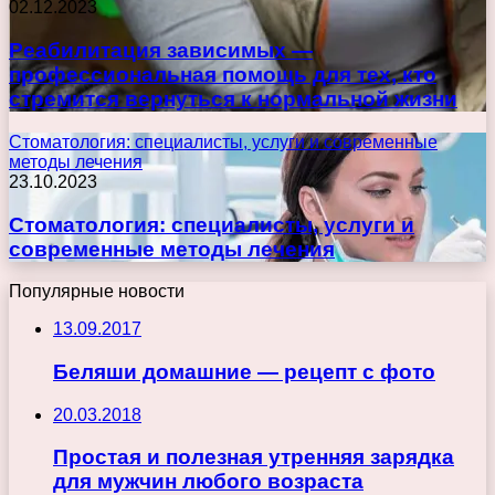
02.12.2023
Реабилитация зависимых —
профессиональная помощь для тех, кто
стремится вернуться к нормальной жизни
Стоматология: специалисты, услуги и современные
методы лечения
23.10.2023
Стоматология: специалисты, услуги и
современные методы лечения
Популярные новости
13.09.2017
Беляши домашние — рецепт с фото
20.03.2018
Простая и полезная утренняя зарядка
для мужчин любого возраста