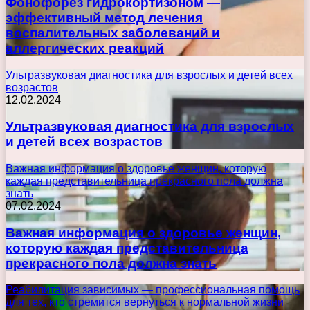
Фонофорез гидрокортизоном —
эффективный метод лечения
воспалительных заболеваний и
аллергических реакций
Ультразвуковая диагностика для взрослых и детей всех
возрастов
12.02.2024
Ультразвуковая диагностика для взрослых
и детей всех возрастов
Важная информация о здоровье женщин, которую
каждая представительница прекрасного пола должна
знать
07.02.2024
Важная информация о здоровье женщин,
которую каждая представительница
прекрасного пола должна знать
Реабилитация зависимых — профессиональная помощь
для тех, кто стремится вернуться к нормальной жизни