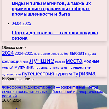
Виды и типы магнитов, а также их
применение в различных сферах
промышленности и быта
04.04.2025
Шорты до колена — главная покупка
сезона
Облоко меток
2024
выбрать
2024-2025
дома
весна-лето
волос
выбор
лучшие
места
коллекция
модные
лицо
массаж
мужчина
правильно
путешествие
модный
приготовить
туризма
путешествия
туризм
путешествий
Избранные посты
Фонофорез гидрокортизоном — эффективный метод
лечения воспалительных заболеваний и аллергических
реакций
16.04.2024