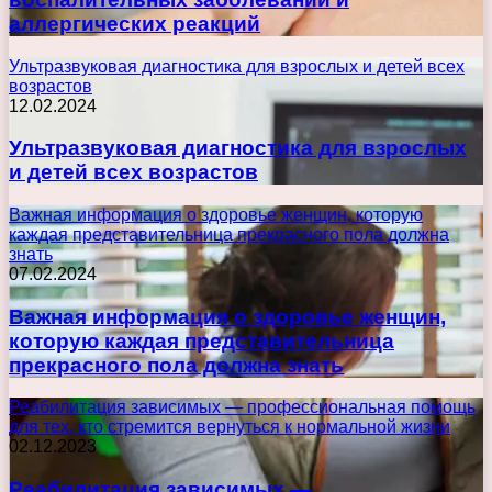
аллергических реакций
Ультразвуковая диагностика для взрослых и детей всех
возрастов
12.02.2024
Ультразвуковая диагностика для взрослых
и детей всех возрастов
Важная информация о здоровье женщин, которую
каждая представительница прекрасного пола должна
знать
07.02.2024
Важная информация о здоровье женщин,
которую каждая представительница
прекрасного пола должна знать
Реабилитация зависимых — профессиональная помощь
для тех, кто стремится вернуться к нормальной жизни
02.12.2023
Реабилитация зависимых —