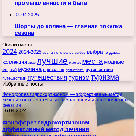
промышленности и быта
04.04.2025
Шорты до колена — главная покупка
сезона
Облоко меток
2024
выбрать
2024-2025
дома
весна-лето
волос
выбор
лучшие
места
коллекция
модные
лицо
массаж
мужчина
правильно
путешествие
модный
приготовить
туризма
путешествия
туризм
путешествий
Избранные посты
Фонофорез гидрокортизоном — эффективный метод
лечения воспалительных заболеваний и аллергических
реакций
16.04.2024
Фонофорез гидрокортизоном —
эффективный метод лечения
воспалительных заболеваний и