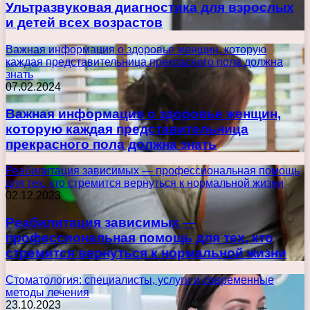
Ультразвуковая диагностика для взрослых
и детей всех возрастов
Важная информация о здоровье женщин, которую
каждая представительница прекрасного пола должна
знать
07.02.2024
Важная информация о здоровье женщин,
которую каждая представительница
прекрасного пола должна знать
Реабилитация зависимых — профессиональная помощь
для тех, кто стремится вернуться к нормальной жизни
02.12.2023
Реабилитация зависимых —
профессиональная помощь для тех, кто
стремится вернуться к нормальной жизни
Стоматология: специалисты, услуги и современные
методы лечения
23.10.2023