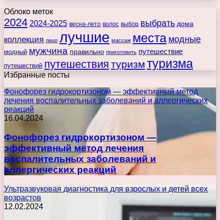
Облоко меток
2024
выбрать
2024-2025
дома
весна-лето
волос
выбор
лучшие
места
коллекция
модные
лицо
массаж
мужчина
правильно
путешествие
модный
приготовить
туризма
путешествия
туризм
путешествий
Избранные посты
Фонофорез гидрокортизоном — эффективный метод
лечения воспалительных заболеваний и аллергических
реакций
16.04.2024
Фонофорез гидрокортизоном —
эффективный метод лечения
воспалительных заболеваний и
аллергических реакций
Ультразвуковая диагностика для взрослых и детей всех
возрастов
12.02.2024