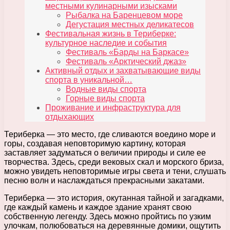
местными кулинарными изысками
Рыбалка на Баренцевом море
Дегустация местных деликатесов
Фестивальная жизнь в Териберке:
культурное наследие и события
Фестиваль «Барды на Баркасе»
Фестиваль «Арктический джаз»
Активный отдых и захватывающие виды
спорта в уникальной…
Водные виды спорта
Горные виды спорта
Проживание и инфраструктура для
отдыхающих
Териберка — это место, где сливаются воедино море и
горы, создавая неповторимую картину, которая
заставляет задуматься о величии природы и силе ее
творчества. Здесь, среди вековых скал и морского бриза,
можно увидеть неповторимые игры света и тени, слушать
песню волн и наслаждаться прекрасными закатами.
Териберка — это история, окутанная тайной и загадками,
где каждый камень и каждое здание хранят свою
собственную легенду. Здесь можно пройтись по узким
улочкам, полюбоваться на деревянные домики, ощутить