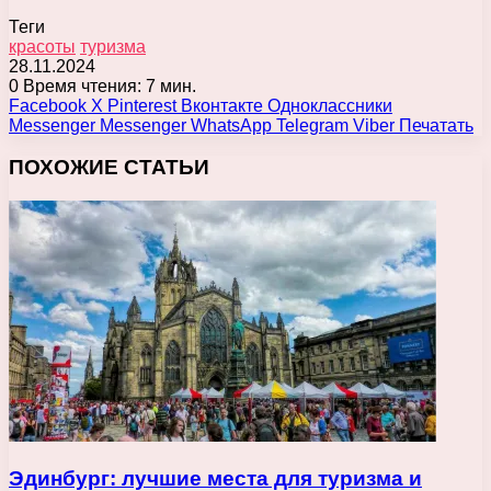
Теги
красоты
туризма
28.11.2024
0
Время чтения: 7 мин.
Facebook
X
Pinterest
Вконтакте
Одноклассники
Messenger
Messenger
WhatsApp
Telegram
Viber
Печатать
ПОХОЖИЕ СТАТЬИ
Эдинбург: лучшие места для туризма и