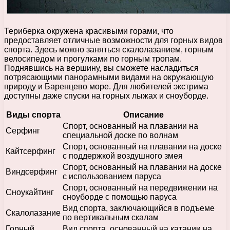
Териберка окружена красивыми горами, что
предоставляет отличные возможности для горных видов
спорта. Здесь можно заняться скалолазанием, горным
велосипедом и прогулками по горным тропам.
Поднявшись на вершину, вы сможете насладиться
потрясающими панорамными видами на окружающую
природу и Баренцево море. Для любителей экстрима
доступны даже спуски на горных лыжах и сноуборде.
Виды спорта
Описание
Спорт, основанный на плавании на
Серфинг
специальной доске по волнам
Спорт, основанный на плавании на доске
Кайтсерфинг
с поддержкой воздушного змея
Спорт, основанный на плавании на доске
Виндсерфинг
с использованием паруса
Спорт, основанный на передвижении на
Сноукайтинг
сноуборде с помощью паруса
Вид спорта, заключающийся в подъеме
Скалолазание
по вертикальным скалам
Горный
Вид спорта, основанный на катании на