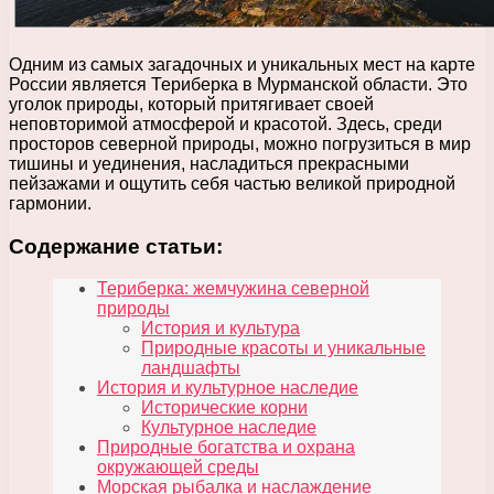
Одним из самых загадочных и уникальных мест на карте
России является Териберка в Мурманской области. Это
уголок природы, который притягивает своей
неповторимой атмосферой и красотой. Здесь, среди
просторов северной природы, можно погрузиться в мир
тишины и уединения, насладиться прекрасными
пейзажами и ощутить себя частью великой природной
гармонии.
Содержание статьи:
Териберка: жемчужина северной
природы
История и культура
Природные красоты и уникальные
ландшафты
История и культурное наследие
Исторические корни
Культурное наследие
Природные богатства и охрана
окружающей среды
Морская рыбалка и наслаждение