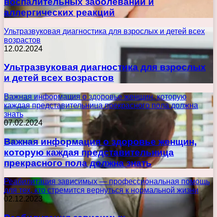
воспалительных заболеваний и
аллергических реакций
Ультразвуковая диагностика для взрослых и детей всех
возрастов
12.02.2024
Ультразвуковая диагностика для взрослых
и детей всех возрастов
Важная информация о здоровье женщин, которую
каждая представительница прекрасного пола должна
знать
07.02.2024
Важная информация о здоровье женщин,
которую каждая представительница
прекрасного пола должна знать
Реабилитация зависимых — профессиональная помощь
для тех, кто стремится вернуться к нормальной жизни
02.12.2023