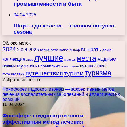
промышленности и быта
04.04.2025
Шорты до колена — главная покупка
сезона
Облоко меток
2024
выбрать
2024-2025
дома
весна-лето
волос
выбор
лучшие
места
коллекция
модные
лицо
массаж
мужчина
правильно
путешествие
модный
приготовить
туризма
путешествия
туризм
путешествий
Избранные посты
Фонофорез гидрокортизоном — эффективный метод
лечения воспалительных заболеваний и аллергических
реакций
16.04.2024
Фонофорез гидрокортизоном —
эффективный метод лечения