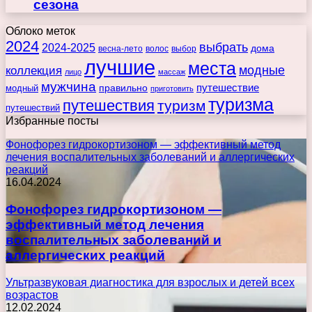
сезона
Облоко меток
2024
выбрать
2024-2025
дома
весна-лето
волос
выбор
лучшие
места
коллекция
модные
лицо
массаж
мужчина
правильно
путешествие
модный
приготовить
туризма
путешествия
туризм
путешествий
Избранные посты
Фонофорез гидрокортизоном — эффективный метод
лечения воспалительных заболеваний и аллергических
реакций
16.04.2024
Фонофорез гидрокортизоном —
эффективный метод лечения
воспалительных заболеваний и
аллергических реакций
Ультразвуковая диагностика для взрослых и детей всех
возрастов
12.02.2024