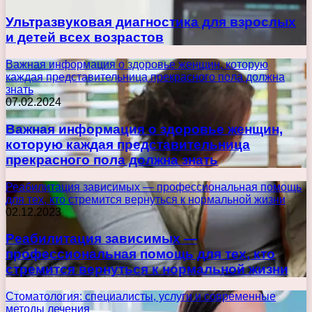
Ультразвуковая диагностика для взрослых
и детей всех возрастов
Важная информация о здоровье женщин, которую
каждая представительница прекрасного пола должна
знать
07.02.2024
Важная информация о здоровье женщин,
которую каждая представительница
прекрасного пола должна знать
Реабилитация зависимых — профессиональная помощь
для тех, кто стремится вернуться к нормальной жизни
02.12.2023
Реабилитация зависимых —
профессиональная помощь для тех, кто
стремится вернуться к нормальной жизни
Стоматология: специалисты, услуги и современные
методы лечения