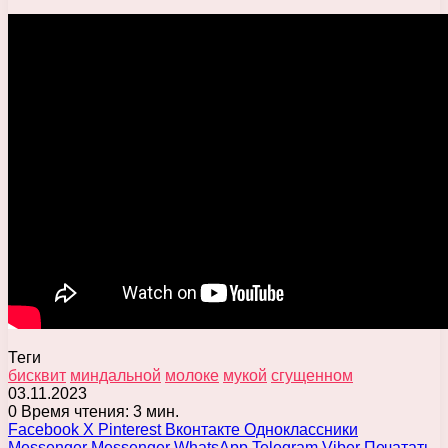
Теги
бисквит
миндальной
молоке
мукой
сгущенном
03.11.2023
0
Время чтения: 3 мин.
Facebook
X
Pinterest
Вконтакте
Одноклассники
Messenger
Messenger
WhatsApp
Telegram
Viber
Печатать