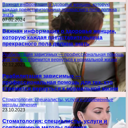
Важная информация о здоровье женщин, которую
каждая представительница прекрасного пола должна
знать
07.02.2024
Важная информация о здоровье женщин,
которую каждая представительница
прекрасного пола должна знать
Реабилитация зависимых — профессиональная помощь
для тех, кто стремится вернуться к нормальной жизни
02.12.2023
Реабилитация зависимых —
профессиональная помощь для тех, кто
стремится вернуться к нормальной жизни
Стоматология: специалисты, услуги и современные
методы лечения
23.10.2023
Стоматология: специалисты, услуги и
современные методы лечения